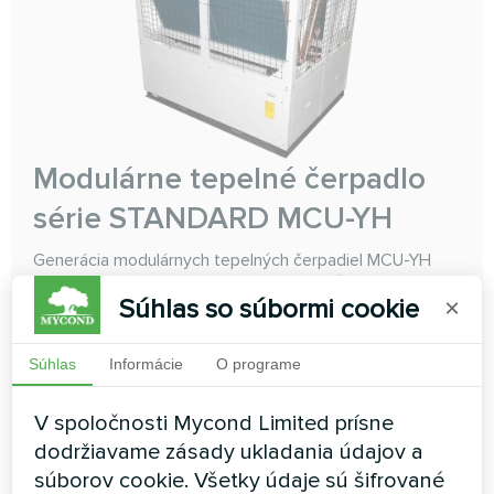
Modulárne tepelné čerpadlo
série STANDARD MCU-YH
Generácia modulárnych tepelných čerpadiel MCU-YH
typu vzduch-voda STANDARD sa vyznačuje
Súhlas so súbormi cookie
zdokonaleným riadením a mikroprocesorovou
×
architektúrou, čo vedie k rozšíreniu rozsahu prevádzky
chladenia a vykurovania a k lepšej prispôsobivosti
Súhlas
Informácie
O programe
moderným požiadavkám na komfort. Môžete
kombinovať maximálne 16 jednotiek tepelných čerpadiel
a získať tak celkový výkon od 66 kW do 3680 kW
V spoločnosti Mycond Limited prísne
dodržiavame zásady ukladania údajov a
Chladiaci výkon:
66-460 kW
súborov cookie. Všetky údaje sú šifrované
Vykurovací výkon:
70-485 kW