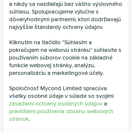
a nikdy sa nezdieľajú bez vášho výslovného
súhlasu. Spolupracujeme výlučne s
PREČÍTAJTE SI VIAC
dôveryhodnými partnermi, ktorí dodržiavajú
najvyššie štandardy ochrany údajov.
Kliknutím na tlačidlo "Súhlasím a
pokračujem na webovú stránku" súhlasíte s
používaním súborov cookie na základné
funkcie webovej stránky, analýzu,
personalizáciu a marketingové účely.
Vzduchom chladený špirálový
Spoločnosť Mycond Limited spracúva
chladič série YHE MCU-
všetky osobné údaje v súlade so svojimi
zásadami ochrany osobných údajov
a
500YHE
pravidlami používania obsahu webových
Vysokoteplotné tepelné čerpadlo Mycond s výkonom
stránok
.
500 kW, vybavené kompresormi Danfoss s
technológiou EVI a riadiacim systémom 3. generácie,