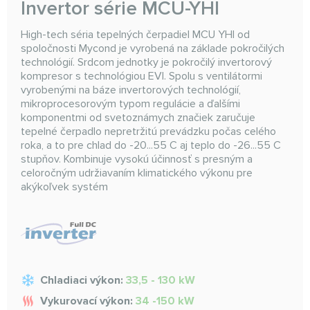
Invertor série MCU-YHI
High-tech séria tepelných čerpadiel MCU YHI od
spoločnosti Mycond je vyrobená na základe pokročilých
technológií. Srdcom jednotky je pokročilý invertorový
kompresor s technológiou EVI. Spolu s ventilátormi
vyrobenými na báze invertorových technológií,
mikroprocesorovým typom regulácie a ďalšími
komponentmi od svetoznámych značiek zaručuje
tepelné čerpadlo nepretržitú prevádzku počas celého
roka, a to pre chlad do -20...55 C aj teplo do -26...55 C
stupňov. Kombinuje vysokú účinnosť s presným a
celoročným udržiavaním klimatického výkonu pre
akýkoľvek systém
Chladiaci výkon:
33,5 - 130 kW
Vykurovací výkon:
34 -150 kW