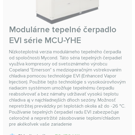
Modulárne tepelné čerpadlo
EVI série MCU-YHE
Nízkoteplotná verzia modulárneho tepelného čerpadla
od spoločnosti Mycond. Táto séria tepelných čerpadiel
využíva kompresory od svetoznámeho výrobcu
Copeland "Emerson" s medzioperačným vstrekovaním
chladiva pomocou technológie EVI (Enhanced Vapor
Injection). Použitie tejto technológie s vysokoúrovňovým
riadiacim systémom umožňuje tepelnému čerpadlu
reabsolvovať a bez námahy udržiavať vysokú teplotu
chladiva aj v najchladnejších dňoch sezóny. Možnosť
nepretržitej prevádzky pri teplotách okolia až do -26 °C.
Používanie tepelných čerpadiel radu EVI zabezpečuje
celoročné a nepretržité zásobovanie teplom/chladom
pre akékoľvek vaše zariadenie