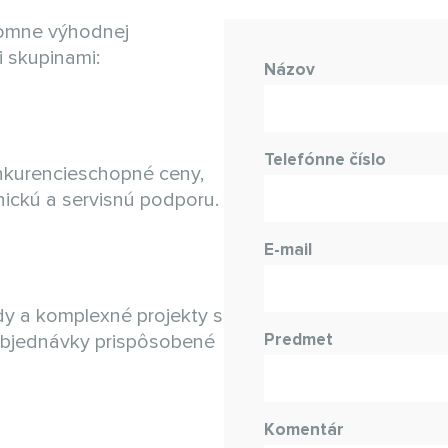
jomne výhodnej
 skupinami:
Názov
Telefónne číslo
nkurencieschopné ceny,
nickú a servisnú podporu.
E-mail
y a komplexné projekty s
Predmet
objednávky prispôsobené
Komentár