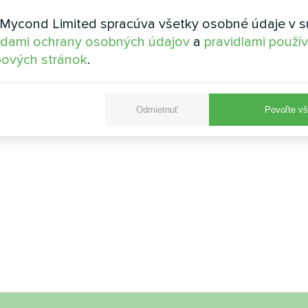
Mycond Limited spracúva všetky osobné údaje v s
dami ochrany osobných údajov
a
pravidlami použí
ových stránok
.
Odmietnuť
Povoľte vš