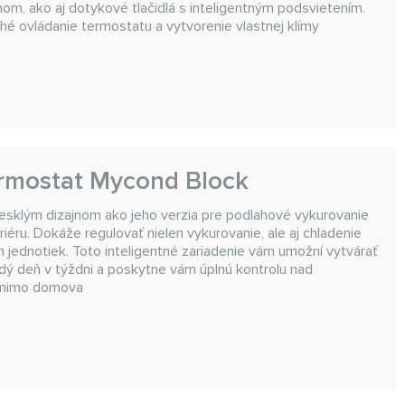
m, ako aj dotykové tlačidlá s inteligentným podsvietením.
é ovládanie termostatu a vytvorenie vlastnej klímy
ermostat Mycond Block
esklým dizajnom ako jeho verzia pre podlahové vykurovanie
iéru. Dokáže regulovať nielen vykurovanie, ale aj chladenie
 jednotiek. Toto inteligentné zariadenie vám umožní vytvárať
ždý deň v týždni a poskytne vám úplnú kontrolu nad
 mimo domova