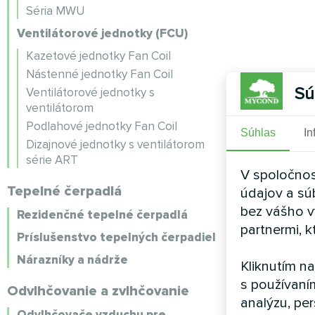
Séria MWU
Ventilátorové jednotky (FCU)
Kazetové jednotky Fan Coil
Nástenné jednotky Fan Coil
Sú
Ventilátorové jednotky s
ventilátorom
Podlahové jednotky Fan Coil
Súhlas
In
Dizajnové jednotky s ventilátorom
série ART
V spoločnos
Tepelné čerpadlá
údajov a sú
bez vášho v
Rezidenčné tepelné čerpadlá
partnermi, k
Príslušenstvo tepelných čerpadiel
Nárazníky a nádrže
Kliknutím n
s používaní
Odvlhčovanie a zvlhčovanie
analýzu, per
Odvlhčovače vzduchu pre