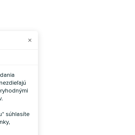
×
adania
nezdieľajú
eryhodnými
v.
" súhlasíte
nky,