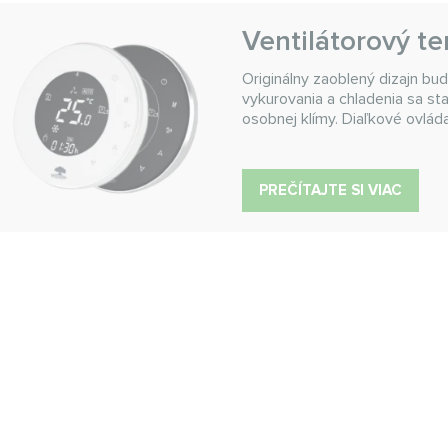
Ventilátorový t
Originálny zaoblený dizajn bu
vykurovania a chladenia sa s
osobnej klímy. Diaľkové ovlád
PREČÍTAJTE SI VIAC