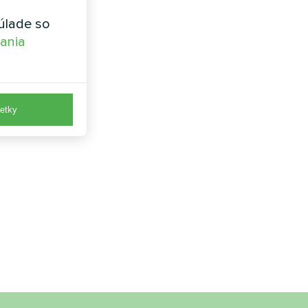
úlade so
vania
etky