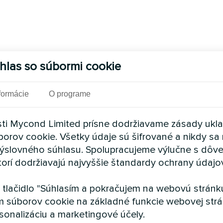
hlas so súbormi cookie
formácie
O programe
ti Mycond Limited prísne dodržiavame zásady ukl
borov cookie. Všetky údaje sú šifrované a nikdy sa 
ýslovného súhlasu. Spolupracujeme výlučne s dôv
torí dodržiavajú najvyššie štandardy ochrany údajo
a tlačidlo "Súhlasím a pokračujem na webovú stránku
m súborov cookie na základné funkcie webovej strá
sonalizáciu a marketingové účely.