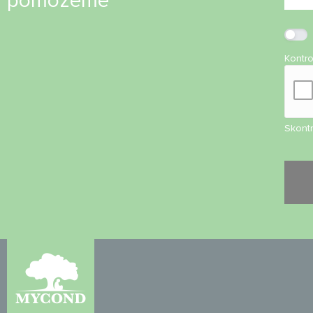
pomôžeme
Kontr
Skontr