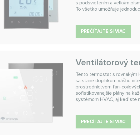
s podsvietením a veľkým písmo
To všetko umožňuje jednoduch
PREČÍTAJTE SI VIAC
Ventilátorový t
Tento termostat s rovnakým l
sa stane doplnkom vášho inter
prostredníctvom fan-coilových
sofistikovanejšie plány na ka
systémom HVAC, aj keď ste
PREČÍTAJTE SI VIAC