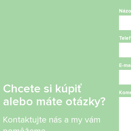
Náz
Telef
E-mai
Chcete si kúpiť
Kome
alebo máte otázky?
Kontaktujte nás a my vám