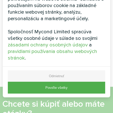
Elegantný dizajn sa hodí do moderných interiérov. Vďaka
používaním súborov cookie na základné
kontrastnému displeju si môžete ľahko nastaviť vlastnú
klímu vo dne aj v noci. Tento termostat ovláda vodné
funkcie webovej stránky, analýzu,
alebo elektrické podlahové vykurovanie.
personalizáciu a marketingové účely.
Programovateľný režim umožňuje šetriť náklady
pomocou nastaviteľných nastavení teploty pre každý
časový interval
Spoločnosť Mycond Limited spracúva
všetky osobné údaje v súlade so svojimi
zásadami ochrany osobných údajov
a
PREČÍTAJTE SI VIAC
pravidlami používania obsahu webových
stránok
.
Odmietnuť
Povoľte všetky
Chcete si kúpiť alebo máte