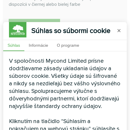
dispozícii v čiernej alebo bielej farbe
PREČÍTAJTE SI VIAC
Súhlas so súbormi cookie
×
Súhlas
Informácie
O programe
V spoločnosti Mycond Limited prísne
dodržiavame zásady ukladania údajov a
súborov cookie. Všetky údaje sú šifrované
a nikdy sa nezdieľajú bez vášho výslovného
súhlasu. Spolupracujeme výlučne s
dôveryhodnými partnermi, ktorí dodržiavajú
najvyššie štandardy ochrany údajov.
Podlahový termostat Mycond
New Touch
Kliknutím na tlačidlo "Súhlasím a
pokračujem na webovú stránku" súhlasíte s