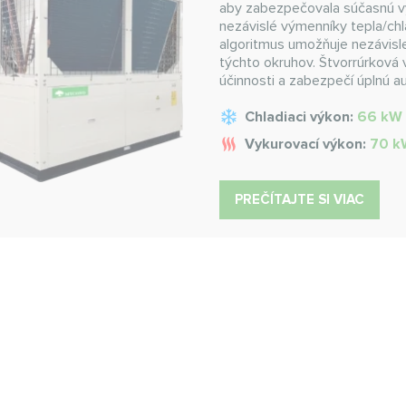
aby zabezpečovala súčasnú vý
nezávislé výmenníky tepla/chl
algoritmus umožňuje nezávisl
týchto okruhov. Štvorrúrková
účinnosti a zabezpečí úplnú 
Chladiaci výkon:
66 kW
Vykurovací výkon:
70 k
PREČÍTAJTE SI VIAC