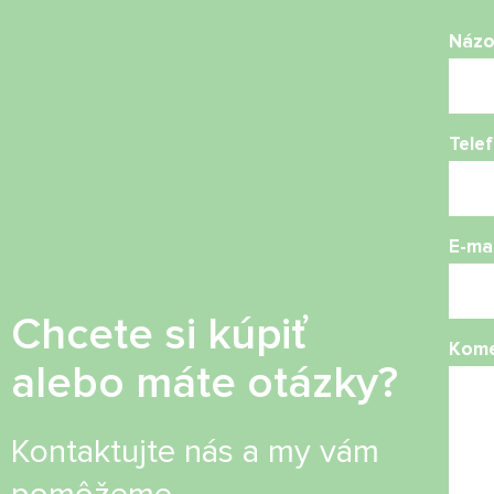
Náz
Telef
E-mai
Chcete si kúpiť
Kome
alebo máte otázky?
Kontaktujte nás a my vám