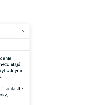
×
adania
nezdieľajú
eryhodnými
v.
" súhlasíte
nky,