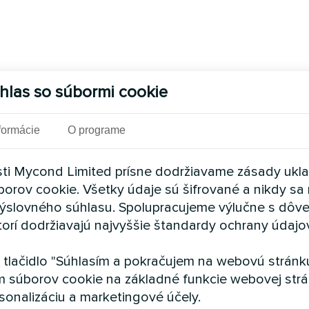
hlas so súbormi cookie
formácie
O programe
ti Mycond Limited prísne dodržiavame zásady ukl
borov cookie. Všetky údaje sú šifrované a nikdy sa 
ýslovného súhlasu. Spolupracujeme výlučne s dôv
torí dodržiavajú najvyššie štandardy ochrany údajo
a tlačidlo "Súhlasím a pokračujem na webovú stránku
m súborov cookie na základné funkcie webovej strá
sonalizáciu a marketingové účely.