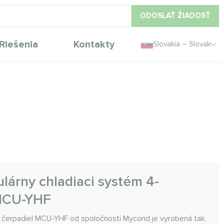
ODOSLAŤ ŽIADOSŤ
Riešenia
Kontakty
Slovakia – Slovak
lárny chladiaci systém 4-
 MCU-YHF
h čerpadiel MCU-YHF od spoločnosti Mycond je vyrobená tak,