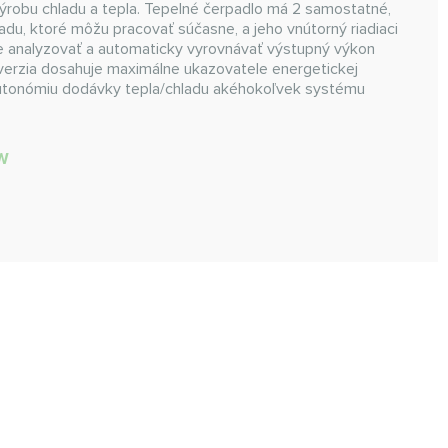
robu chladu a tepla. Tepelné čerpadlo má 2 samostatné,
adu, ktoré môžu pracovať súčasne, a jeho vnútorný riadiaci
e analyzovať a automaticky vyrovnávať výstupný výkon
 verzia dosahuje maximálne ukazovatele energetickej
autonómiu dodávky tepla/chladu akéhokoľvek systému
W