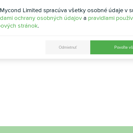
Mycond Limited spracúva všetky osobné údaje v s
dami ochrany osobných údajov
a
pravidlami použí
ových stránok
.
Odmietnuť
Povoľte vš