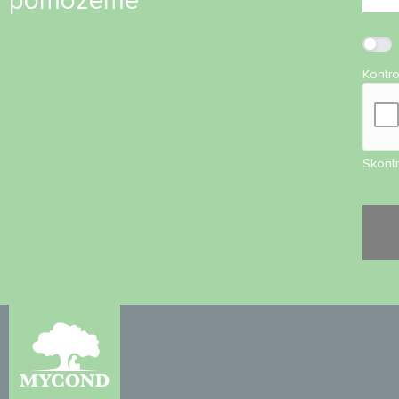
pomôžeme
Kontr
Skontr