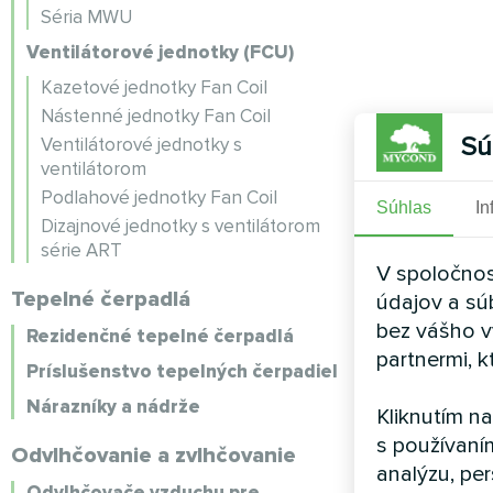
Séria MWU
Ventilátorové jednotky (FCU)
Kazetové jednotky Fan Coil
Nástenné jednotky Fan Coil
Sú
Ventilátorové jednotky s
ventilátorom
Podlahové jednotky Fan Coil
Súhlas
In
Dizajnové jednotky s ventilátorom
série ART
V spoločnos
Tepelné čerpadlá
údajov a sú
bez vášho v
Rezidenčné tepelné čerpadlá
partnermi, k
Príslušenstvo tepelných čerpadiel
Nárazníky a nádrže
Kliknutím n
s používaní
Odvlhčovanie a zvlhčovanie
analýzu, per
Odvlhčovače vzduchu pre