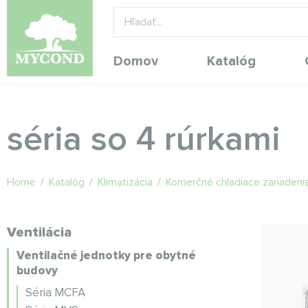
Domov
Katalóg
séria so 4 rúrkami
Home
/
Katalóg
/
Klimatizácia
/
Komerčné chladiace zariadenia
Ventilácia
Ventilačné jednotky pre obytné
budovy
Séria MCFA