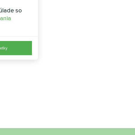
úlade so
vania
etky