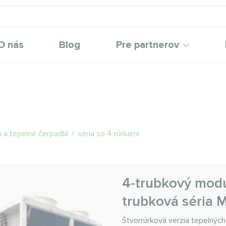
O nás
Blog
Pre partnerov
 a tepelné čerpadlá
/
séria so 4 rúrkami
4-trubkový modu
trubková séria
Štvorrúrková verzia tepelnýc