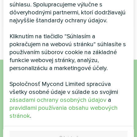
súhlasu. Spolupracujeme výlučne s
dôveryhodnými partnermi, ktorí dodržiavajú
PREČÍTAJTE SI VIAC
najvyššie štandardy ochrany údajov.
Kliknutím na tlačidlo "Súhlasím a
pokračujem na webovú stránku" súhlasíte s
používaním súborov cookie na základné
funkcie webovej stránky, analýzu,
personalizáciu a marketingové účely.
Chcete si kúpiť alebo máte
Spoločnosť Mycond Limited spracúva
otázky?
všetky osobné údaje v súlade so svojimi
zásadami ochrany osobných údajov
a
Kontaktujte nás a my vám pomôžeme
pravidlami používania obsahu webových
stránok
.
Názov