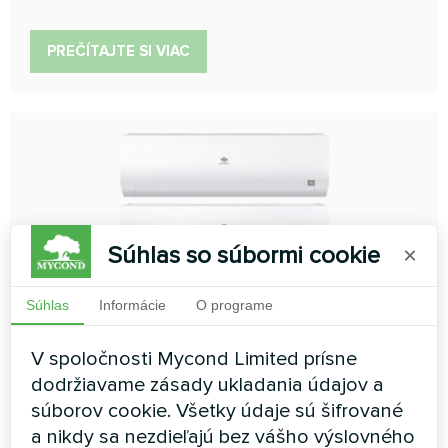
PREČÍTAJTE SI VIAC
Súhlas so súbormi cookie
×
Montáž na stenu s externým
Súhlas
Informácie
O programe
EEV
V spoločnosti Mycond Limited prísne
Riešenia pre požiadavky na vysokú hlučnosť
dodržiavame zásady ukladania údajov a
Chladiaci výkon:
1.50 ... 3.60 kW
súborov cookie. Všetky údaje sú šifrované
Vykurovací výkon:
1.70 ... 4.00 kW
a nikdy sa nezdieľajú bez vášho výslovného