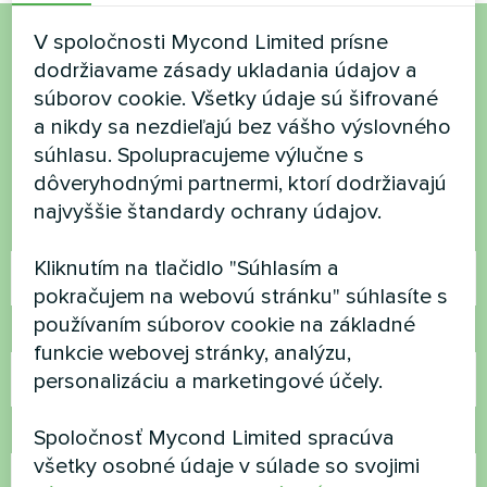
V spoločnosti Mycond Limited prísne
Chcete si kúpiť alebo máte
dodržiavame zásady ukladania údajov a
súborov cookie. Všetky údaje sú šifrované
otázky?
a nikdy sa nezdieľajú bez vášho výslovného
súhlasu. Spolupracujeme výlučne s
Kontaktujte nás a my vám pomôžeme
dôveryhodnými partnermi, ktorí dodržiavajú
najvyššie štandardy ochrany údajov.
Názov
Kliknutím na tlačidlo "Súhlasím a
pokračujem na webovú stránku" súhlasíte s
používaním súborov cookie na základné
Telefónne číslo
funkcie webovej stránky, analýzu,
personalizáciu a marketingové účely.
Spoločnosť Mycond Limited spracúva
E-mail
všetky osobné údaje v súlade so svojimi