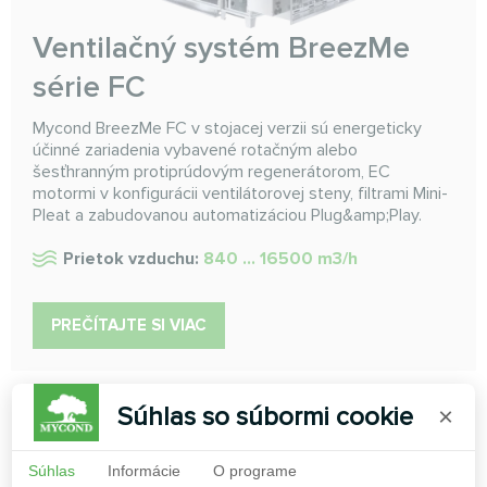
Ventilačný systém BreezMe
série FC
Mycond BreezMe FC v stojacej verzii sú energeticky
účinné zariadenia vybavené rotačným alebo
šesťhranným protiprúdovým regenerátorom, EC
motormi v konfigurácii ventilátorovej steny, filtrami Mini-
Pleat a zabudovanou automatizáciou Plug&amp;Play.
Prietok vzduchu:
840 ... 16500 m3/h
PREČÍTAJTE SI VIAC
Súhlas so súbormi cookie
×
Súhlas
Informácie
O programe