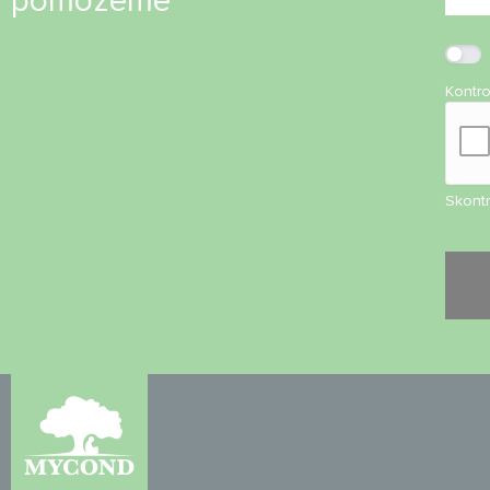
pomôžeme
Kontr
Skontr