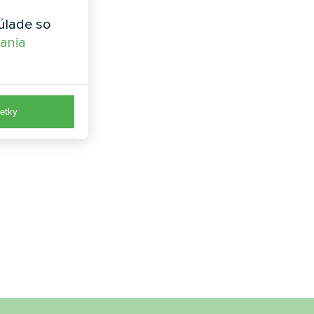
úlade so
vania
etky