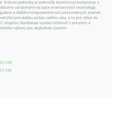
ií. Srdcom jednotky je pokročilý invertorový kompresor s
tilátormi vyrobenými na báze invertorových technológií,
ulácie a ďalšími komponentmi od svetoznámych značiek
retržitú prevádzku počas celého roka, a to pre chlad do
55 C stupňov. Kombinuje vysokú účinnosť s presným a
atického výkonu pre akýkoľvek systém
130 kW
150 kW