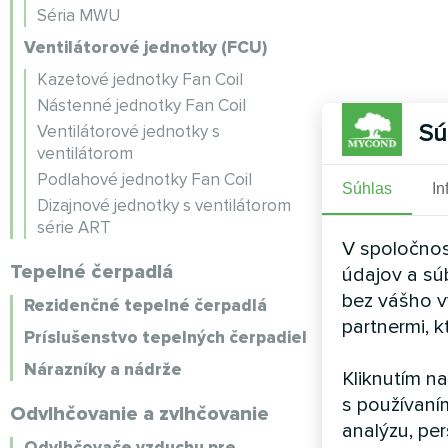
Séria MWU
Ventilátorové jednotky (FCU)
Kazetové jednotky Fan Coil
Nástenné jednotky Fan Coil
Sú
Ventilátorové jednotky s
ventilátorom
Podlahové jednotky Fan Coil
Súhlas
In
Dizajnové jednotky s ventilátorom
série ART
V spoločnos
Tepelné čerpadlá
údajov a sú
bez vášho v
Rezidenčné tepelné čerpadlá
partnermi, k
Príslušenstvo tepelných čerpadiel
Nárazníky a nádrže
Kliknutím n
s používaní
Odvlhčovanie a zvlhčovanie
analýzu, per
Odvlhčovače vzduchu pre