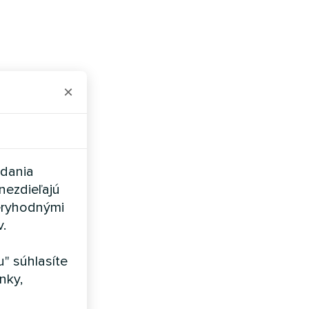
×
adania
nezdieľajú
eryhodnými
v.
" súhlasíte
nky,