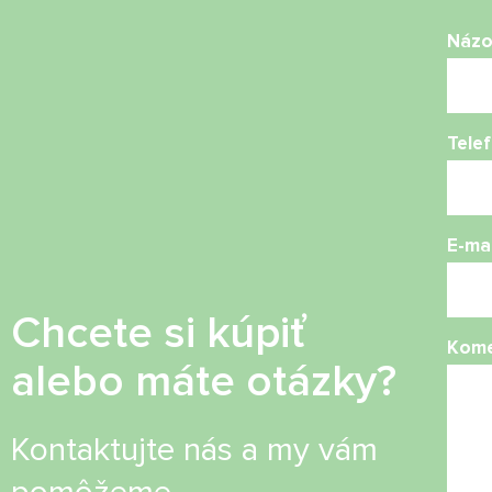
Náz
Telef
E-mai
Chcete si kúpiť
Kome
alebo máte otázky?
Kontaktujte nás a my vám