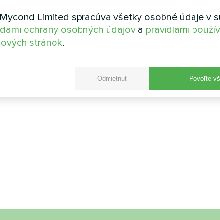
Mycond Limited spracúva všetky osobné údaje v s
dami ochrany osobných údajov
a
pravidlami použí
ových stránok
.
Odmietnuť
Povoľte vš