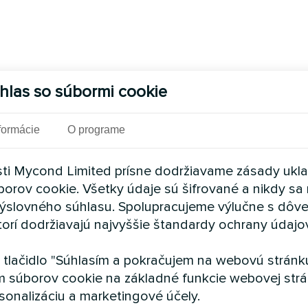
hlas so súbormi cookie
formácie
O programe
ti Mycond Limited prísne dodržiavame zásady ukl
borov cookie. Všetky údaje sú šifrované a nikdy sa 
ýslovného súhlasu. Spolupracujeme výlučne s dôv
torí dodržiavajú najvyššie štandardy ochrany údajo
a tlačidlo "Súhlasím a pokračujem na webovú stránku
m súborov cookie na základné funkcie webovej strá
sonalizáciu a marketingové účely.