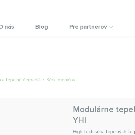
O nás
Blog
Pre partnerov
 a tepelné čerpadlá
/
Séria meničov
Modulárne tepel
YHI
High-tech séria tepelných če