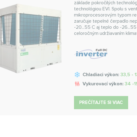
základe pokročilých technológ
technológiou EVI. Spolu s ven
mikroprocesorovým typom reg
zaručuje tepelné čerpadlo nep
-20...55 C aj teplo do -26...
celoročným udržiavaním klim
Chladiaci výkon:
33,5 - 
Vykurovací výkon:
34 -
PREČÍTAJTE SI VIAC