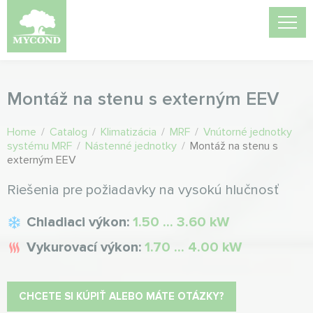
Montáž na stenu s externým EEV
Home
/
Catalog
/
Klimatizácia
/
MRF
/
Vnútorné jednotky
systému MRF
/
Nástenné jednotky
/
Montáž na stenu s
externým EEV
Riešenia pre požiadavky na vysokú hlučnosť
Chladiaci výkon:
1.50 ... 3.60 kW
Vykurovací výkon:
1.70 ... 4.00 kW
CHCETE SI KÚPIŤ ALEBO MÁTE OTÁZKY?