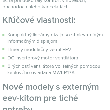
ticha pre dokonalý komfort v hoteloch,
obchodoch alebo kanceláriách
Kľúčové vlastnosti:
Kompaktný lineárny dizajn so stmievateľným
informačným displejom
Tlmený modulačný ventil EEV
DC invertorový motor ventilátora
5 rýchlostí ventilátora voliteľných pomocou
káblového ovládača MWI-R17A.
Nové modely s externým
eev-kitom pre tiché
potreby