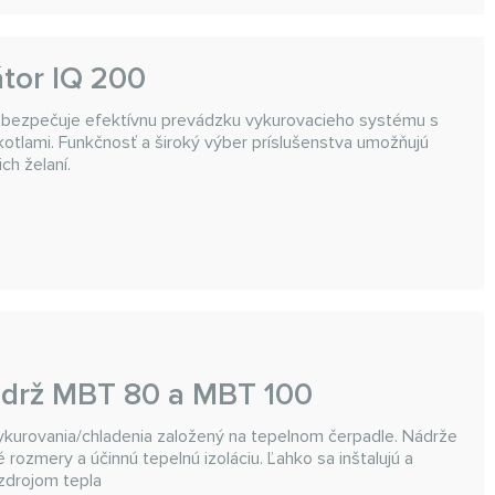
átor IQ 200
abezpečuje efektívnu prevádzku vykurovacieho systému s
kotlami. Funkčnosť a široký výber príslušenstva umožňujú
ch želaní.
ádrž MBT 80 a MBT 100
vykurovania/chladenia založený na tepelnom čerpadle. Nádrže
rozmery a účinnú tepelnú izoláciu. Ľahko sa inštalujú a
 zdrojom tepla