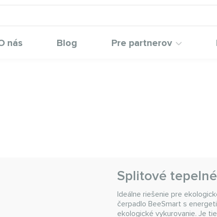
O nás
Blog
Pre partnerov
Splitové tepeln
Ideálne riešenie pre ekologic
čerpadlo BeeSmart s energeti
ekologické vykurovanie. Je ti