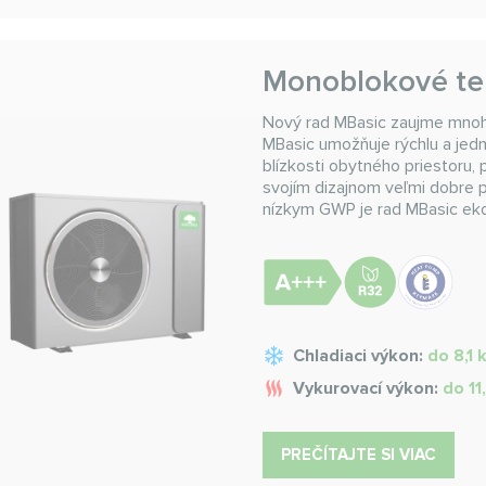
Monoblokové te
Nový rad MBasic zaujme mnoh
MBasic umožňuje rýchlu a jedn
blízkosti obytného priestoru, 
svojím dizajnom veľmi dobre 
nízkym GWP je rad MBasic eko
Chladiaci výkon:
do 8,1
Vykurovací výkon:
do 11
PREČÍTAJTE SI VIAC