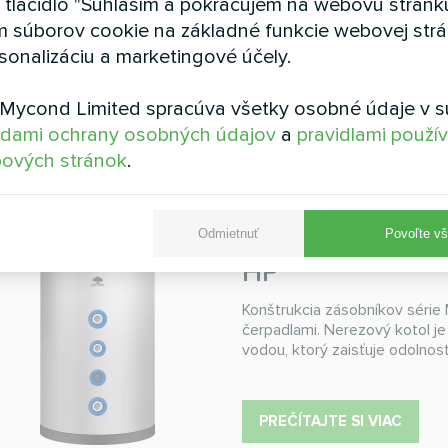
a tlačidlo "Súhlasím a pokračujem na webovú stránku
Chladiaci výkon:
do 20,
m súborov cookie na základné funkcie webovej strá
Vykurovací výkon:
do 2
sonalizáciu a marketingové účely.
PREČÍTAJTE SI VIAC
Mycond Limited spracúva všetky osobné údaje v s
dami ochrany osobných údajov
a
pravidlami použí
ových stránok
.
Zásobník teplej
série MSWT 20
Odmietnuť
Povoľte vš
HP
Konštrukcia zásobníkov série
čerpadlami. Nerezový kotol 
vodou, ktorý zaisťuje odolnosť
PREČÍTAJTE SI VIAC