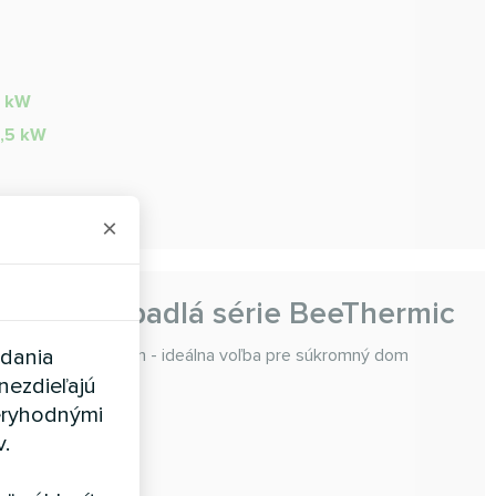
8 kW
8,5 kW
×
elné čerpadlá série BeeThermic
adania
prepracovaný dizajn - ideálna voľba pre súkromný dom
nezdieľajú
eryhodnými
v.