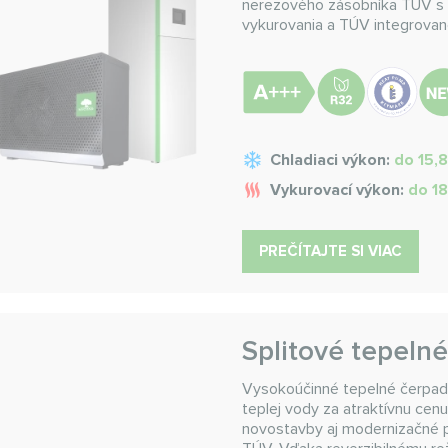
nerezového zásobníka TÚV s 
vykurovania a TÚV integrovan
Chladiaci výkon:
do 15,
Vykurovací výkon:
do 1
PREČÍTAJTE SI VIAC
Splitové tepeln
Vysokoúčinné tepelné čerpadl
teplej vody za atraktívnu ce
novostavby aj modernizačné pr