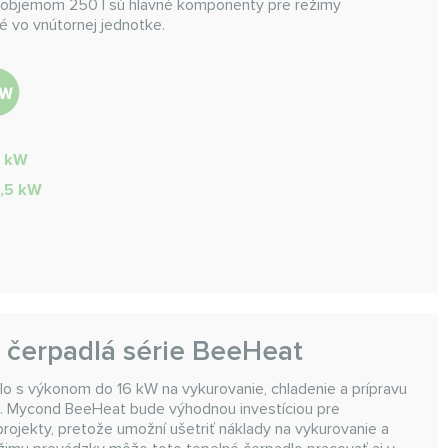
objemom 250 l sú hlavné komponenty pre režimy
é vo vnútornej jednotke.
8 kW
8,5 kW
é čerpadlá série BeeHeat
o s výkonom do 16 kW na vykurovanie, chladenie a prípravu
nu. Mycond BeeHeat bude výhodnou investíciou pre
ojekty, pretože umožní ušetriť náklady na vykurovanie a