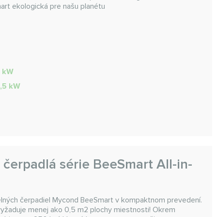
art ekologická pre našu planétu
8 kW
8,5 kW
 čerpadlá série BeeSmart All-in-
lných čerpadiel Mycond BeeSmart v kompaktnom prevedení.
 vyžaduje menej ako 0,5 m2 plochy miestnosti! Okrem