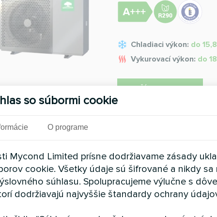
Chladiaci výkon:
do 15,
Vykurovací výkon:
do 1
PREČÍTAJTE SI VIAC
hlas so súbormi cookie
formácie
O programe
Monoblokové tep
ti Mycond Limited prísne dodržiavame zásady ukl
Spoľahlivosť, vysoký SCOP a 
borov cookie. Všetky údaje sú šifrované a nikdy sa 
ýslovného súhlasu. Spolupracujeme výlučne s dôv
torí dodržiavajú najvyššie štandardy ochrany údajo