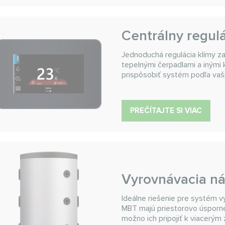
Centrálny regul
Jednoduchá regulácia klímy z
tepelnými čerpadlami a inými 
prispôsobiť systém podľa vaši
PREČÍTAJTE SI VIAC
Vyrovnávacia n
Ideálne riešenie pre systém 
MBT majú priestorovo úsporné 
možno ich pripojiť k viacerým