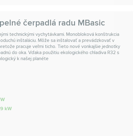
pelné čerpadlá radu MBasic
ými technickými vychytávkami. Monobloková konštrukcia
oduchú inštaláciu. Môže sa inštalovať a prevádzkovať v
pretože pracuje veľmi ticho. Tieto nové vonkajšie jednotky
padnú do oka. Vďaka použitiu ekologického chladiva R32 s
logický k našej planéte
 kW
,9 kW