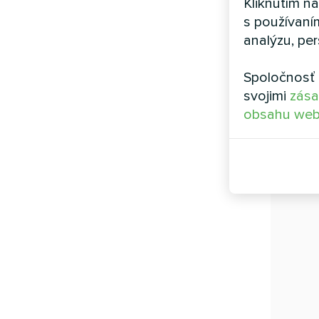
Kliknutím n
s používaní
analýzu, per
Spoločnosť 
svojimi
zása
obsahu web