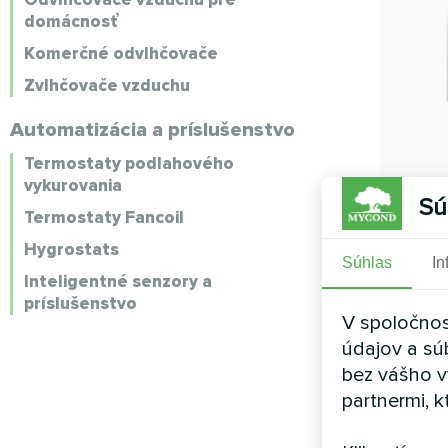
domácnosť
Komerčné odvlhčovače
Zvlhčovače vzduchu
Automatizácia a príslušenstvo
Termostaty podlahového
vykurovania
Sú
Termostaty Fancoil
Hygrostats
Súhlas
In
Inteligentné senzory a
príslušenstvo
V spoločnos
údajov a sú
bez vášho v
partnermi, k