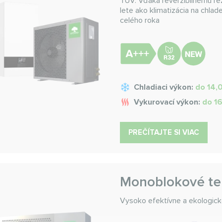
TÚV. Vďaka reverzibilnému re
lete ako klimatizácia na chla
celého roka
Chladiaci výkon:
do 14,
Vykurovací výkon:
do 1
PREČÍTAJTE SI VIAC
Monoblokové tep
Vysoko efektívne a ekologické