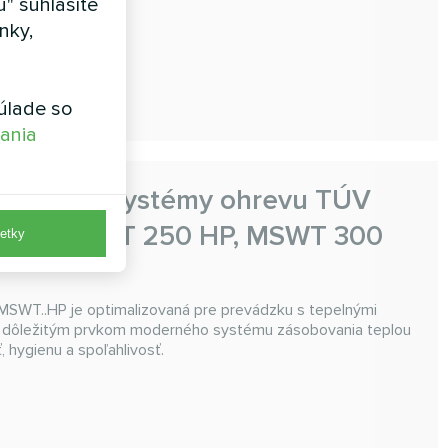
" súhlasíte
4 kW
nky,
4,0 kW
úlade so
vania
 vody pre systémy ohrevu TÚV
0 HP, MSWT 250 HP, MSWT 300
etky
 MSWT..HP je optimalizovaná pre prevádzku s tepelnými
je dôležitým prvkom moderného systému zásobovania teplou
, hygienu a spoľahlivosť.