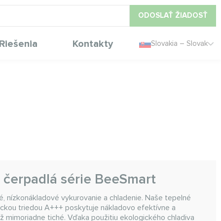
ODOSLAŤ ŽIADOSŤ
Riešenia
Kontakty
Slovakia – Slovak
é čerpadlá série BeeSmart
ké, nízkonákladové vykurovanie a chladenie. Naše tepelné
ckou triedou A+++ poskytuje nákladovo efektívne a
ež mimoriadne tiché. Vďaka použitiu ekologického chladiva