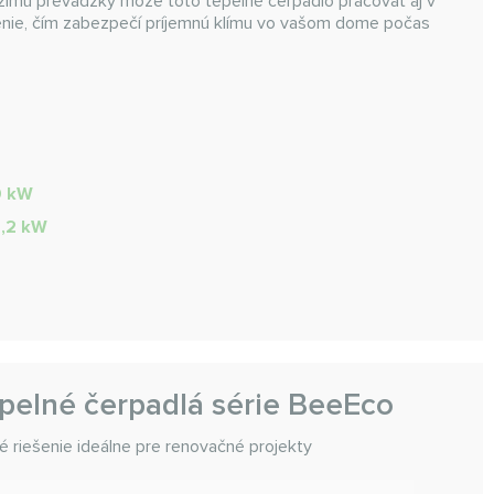
žimu prevádzky môže toto tepelné čerpadlo pracovať aj v
denie, čím zabezpečí príjemnú klímu vo vašom dome počas
0 kW
6,2 kW
elné čerpadlá série BeeEco
 riešenie ideálne pre renovačné projekty