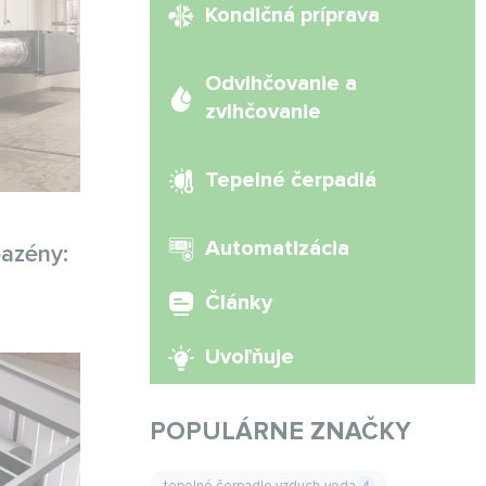
Kondičná príprava
Odvlhčovanie a
zvlhčovanie
Tepelné čerpadlá
Automatizácia
azény:
Články
Uvoľňuje
POPULÁRNE ZNAČKY
tepelné čerpadlo vzduch-voda