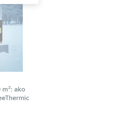
 m²: ako
BeeThermic