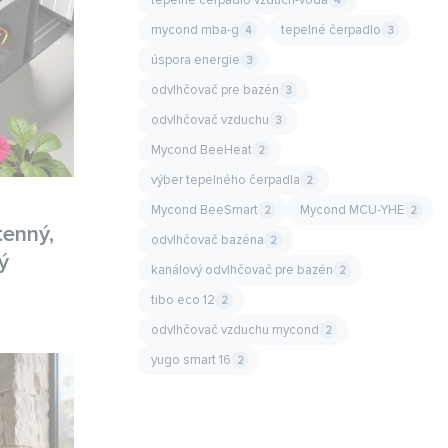
4
mycond mba-g
tepelné čerpadlo
4
3
úspora energie
3
odvlhčovač pre bazén
3
odvlhčovač vzduchu
3
Mycond BeeHeat
2
výber tepelného čerpadla
2
Mycond BeeSmart
Mycond MCU-YHE
2
2
tenný,
odvlhčovač bazéna
2
ý
kanálový odvlhčovač pre bazén
2
tibo eco 12
2
odvlhčovač vzduchu mycond
2
yugo smart 16
2