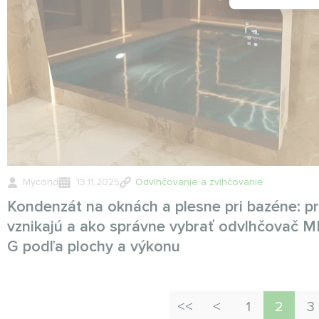
Mycond
13.11.2025
Odvlhčovanie a zvlhčovanie
Kondenzát na oknách a plesne pri bazéne: p
vznikajú a ako správne vybrať odvlhčovač 
G podľa plochy a výkonu
1
2
3