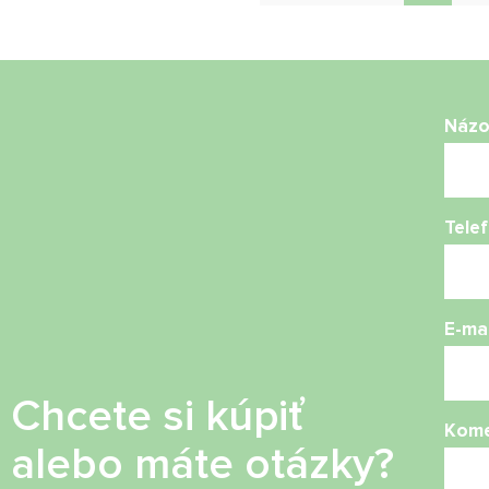
Náz
Telef
E-mai
Chcete si kúpiť
Kome
alebo máte otázky?