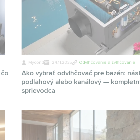
Mycond
24.11.2025
Odvlhčovanie a zvlhčovanie
 čo
Ako vybrať odvlhčovač pre bazén: nás
podlahový alebo kanálový — kompletn
sprievodca