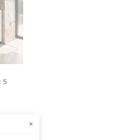
: 5
×