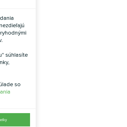
adania
nezdieľajú
eryhodnými
v.
" súhlasíte
nky,
bazén:
úlade so
vania
etky