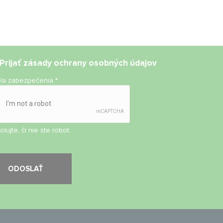
Prijať
zásady ochrany osobných údajov
ola zabezpečenia
*
olujte, či nie ste robot.