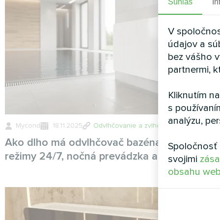
Súhlas
In
V spoločnos
údajov a sú
bez vášho v
partnermi, k
Kliknutím n
s používaní
analýzu, per
Mycond
18.11.2025
Odvlhčovanie a zvlhčovanie
Ako dlho má odvlhčovač bazéna pracovať:
Spoločnosť 
režimy 24/7, nočná prevádzka a časovače
svojimi
zása
obsahu web