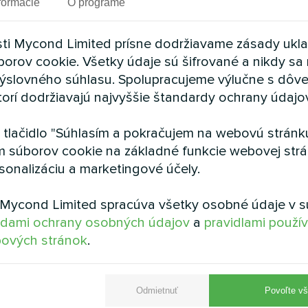
formácie
O programe
ti Mycond Limited prísne dodržiavame zásady ukl
borov cookie. Všetky údaje sú šifrované a nikdy sa 
ýslovného súhlasu. Spolupracujeme výlučne s dôv
torí dodržiavajú najvyššie štandardy ochrany údajo
a tlačidlo "Súhlasím a pokračujem na webovú stránku
m súborov cookie na základné funkcie webovej strá
sonalizáciu a marketingové účely.
Mycond
17.11.2025
Odvlhčovanie a zvlhčovanie
Čo môže a čo nemôže odvlhčovač pre 
Mycond Limited spracúva všetky osobné údaje v s
realistické očakávania a časové rámce
dami ochrany osobných údajov
a
pravidlami použí
ových stránok
.
Odmietnuť
Povoľte vš