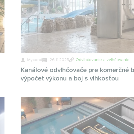
Mycond
26.11.2025
Odvlhčovanie a zvlhčovanie
Kanálové odvlhčovače pre komerčné b
výpočet výkonu a boj s vlhkosťou