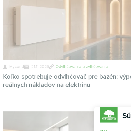
Mycond
21.11.2025
Odvlhčovanie a zvlhčovanie
Koľko spotrebuje odvlhčovač pre bazén: výp
reálnych nákladov na elektrinu
Sú