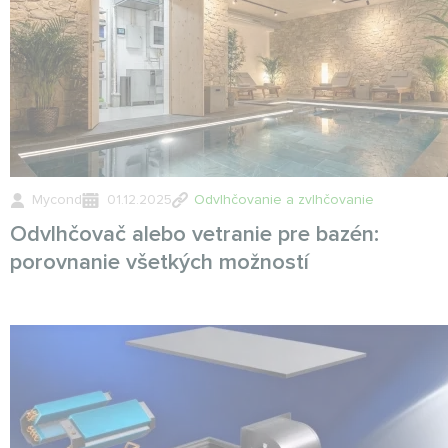
Mycond
01.12.2025
Odvlhčovanie a zvlhčovanie
Odvlhčovač alebo vetranie pre bazén:
porovnanie všetkých možností