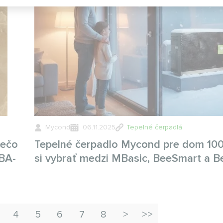
Mycond
06.11.2025
Tepelné čerpadlá
rečo
Tepelné čerpadlo Mycond pre dom 100
MBA-
si vybrať medzi MBasic, BeeSmart a 
4
5
6
7
8