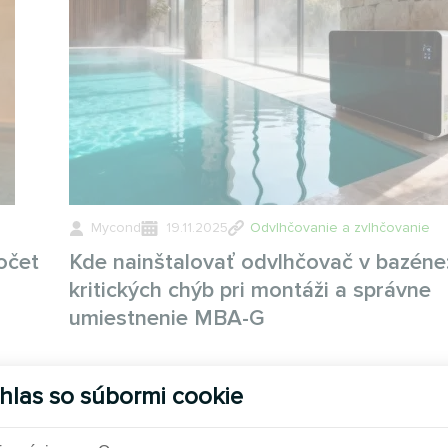
Mycond
19.11.2025
Odvlhčovanie a zvlhčovanie
očet
Kde nainštalovať odvlhčovač v bazéne
kritických chýb pri montáži a správne
umiestnenie MBA-G
hlas so súbormi cookie