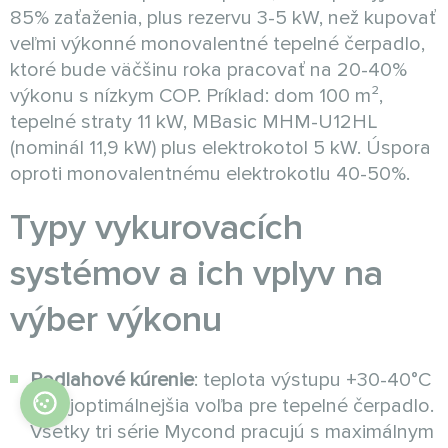
85% zaťaženia, plus rezervu 3-5 kW, než kupovať
veľmi výkonné monovalentné tepelné čerpadlo,
ktoré bude väčšinu roka pracovať na 20-40%
výkonu s nízkym COP. Príklad: dom 100 m²,
tepelné straty 11 kW, MBasic MHM-U12HL
(nominál 11,9 kW) plus elektrokotol 5 kW. Úspora
oproti monovalentnému elektrokotlu 40-50%.
Typy vykurovacích
systémov a ich vplyv na
výber výkonu
Podlahové kúrenie
: teplota výstupu +30-40°C
– najoptimálnejšia voľba pre tepelné čerpadlo.
Všetky tri série Mycond pracujú s maximálnym