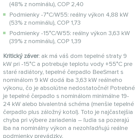
(48% z nominálu), COP 2,40
Podmienky -7°C/W55: reálny výkon 4,88 kW
(53% z nominálu), COP 1,73
Podmienky -15°C/W55: reálny výkon 3,63 kW
(39% z nominálu), COP 1,39
Kritický záver
: ak má váš dom tepelné straty 9
kW pri -15°C a potrebuje teplotu vody +55°C pre
staré radiátory, tepelné čerpadlo BeeSmart s
nominálom 9 kW dodá iba 3,63 kW reálneho
výkonu, čo je absolútne nedostatočné! Potrebné
je tepelné čerpadlo s nominálom minimálne 19-
24 kW alebo bivalentná schéma (menšie tepelné
čerpadlo plus záložný kotol). Toto je najčastejšia
chyba pri výbere zariadenia – ľudia sa pozerajú
iba na nominálny výkon a nezohľadňujú reálne
podmienky prevádzky.