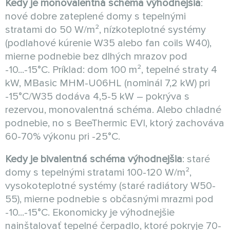
Kedy je monovalentná schéma výhodnejšia
:
nové dobre zateplené domy s tepelnými
stratami do 50 W/m², nízkoteplotné systémy
(podlahové kúrenie W35 alebo fan coils W40),
mierne podnebie bez dlhých mrazov pod
-10...-15°C. Príklad: dom 100 m², tepelné straty 4
kW, MBasic MHM-U06HL (nominál 7,2 kW) pri
-15°C/W35 dodáva 4,5-5 kW – pokrýva s
rezervou, monovalentná schéma. Alebo chladné
podnebie, no s BeeThermic EVI, ktorý zachováva
60-70% výkonu pri -25°C.
Kedy je bivalentná schéma výhodnejšia
: staré
domy s tepelnými stratami 100-120 W/m²,
vysokoteplotné systémy (staré radiátory W50-
55), mierne podnebie s občasnými mrazmi pod
-10...-15°C. Ekonomicky je výhodnejšie
nainštalovať tepelné čerpadlo, ktoré pokryje 70-