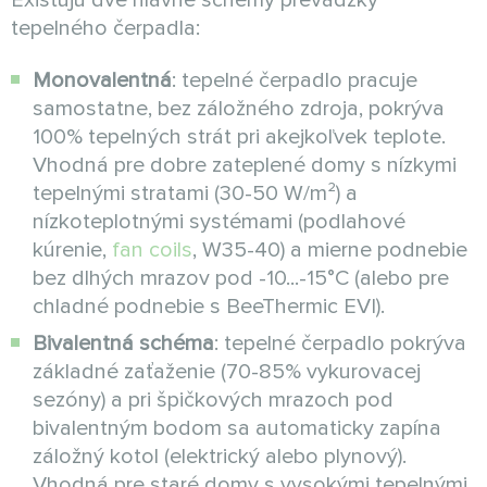
tepelného čerpadla:
Monovalentná
: tepelné čerpadlo pracuje
samostatne, bez záložného zdroja, pokrýva
100% tepelných strát pri akejkoľvek teplote.
Vhodná pre dobre zateplené domy s nízkymi
tepelnými stratami (30-50 W/m²) a
nízkoteplotnými systémami (podlahové
kúrenie,
fan coils
, W35-40) a mierne podnebie
bez dlhých mrazov pod -10...-15°C (alebo pre
chladné podnebie s BeeThermic EVI).
Bivalentná schéma
: tepelné čerpadlo pokrýva
základné zaťaženie (70-85% vykurovacej
sezóny) a pri špičkových mrazoch pod
bivalentným bodom sa automaticky zapína
záložný kotol (elektrický alebo plynový).
Vhodná pre staré domy s vysokými tepelnými