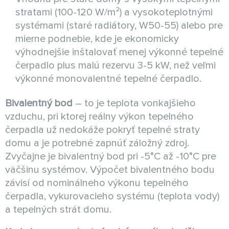
stratami (100-120 W/m²) a vysokoteplotnými
systémami (staré radiátory, W50-55) alebo pre
mierne podnebie, kde je ekonomicky
výhodnejšie inštalovať menej výkonné tepelné
čerpadlo plus malú rezervu 3-5 kW, než veľmi
výkonné monovalentné tepelné čerpadlo.
Bivalentný bod
– to je teplota vonkajšieho
vzduchu, pri ktorej reálny výkon tepelného
čerpadla už nedokáže pokryť tepelné straty
domu a je potrebné zapnúť záložný zdroj.
Zvyčajne je bivalentný bod pri -5°C až -10°C pre
väčšinu systémov. Výpočet bivalentného bodu
závisí od nominálneho výkonu tepelného
čerpadla, vykurovacieho systému (teplota vody)
a tepelných strát domu.