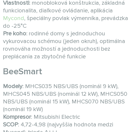
Vlastnosti
: monobloková konštrukcia, základná
funkcionalita, diaľkové ovládanie, aplikácia
Mycond
, špeciálny povlak výmenníka, prevádzka
do -25°C
Pre koho
: rodinné domy s jednoduchou
vykurovacou schémou (jeden okruh), optimálna
rovnováha možností a jednoduchosti bez
preplácania za zbytočné funkcie
BeeSmart
Modely
: MHCS035 NBS/UBS (nominál 9 kW),
MHCS045 NBS/UBS (nominál 12 kW), MHCS050
NBS/UBS (nominál 15 kW), MHCS070 NBS/UBS
(nominál 19 kW)
Kompresor
: Mitsubishi Electric
SCOP
: 4,72-4,98 (najvyššia hodnota medzi