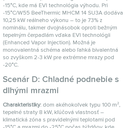
-15°C, kde má EVI technológia výhodu. Pri
-15°C/W55 BeeThermic MHCM 14 SU3A dodáva
10,25 kW reálneho výkonu – to je 73% z
nominálu, takmer dvojnásobok oproti bežným
tepelným čerpadlám vďaka EVI technológii
(Enhanced Vapor Injection). Možná je
monovalentná schéma alebo ľahká bivalentná
so zvyškom 2-3 kW pre extrémne mrazy pod
-20°C.
Scenár D: Chladné podnebie s
dlhými mrazmi
Charakteristiky
: dom akéhokoľvek typu 100 m²,
tepelné straty 8 kW, kľúčová vlastnosť –
klimatická zóna s pravidelnými teplotami pod
-15°C a mrazmi do -25°C počas týždňov, kde