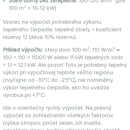
Staré domy bez zateplenia
: 100-120 W/m² (pre
100 m² = 10-12 kW)
Vzorec na výpočet potrebného výkonu
tepelného čerpadla: tepelné straty × koeficient
rezervy 1,1 (dáva 10% rezervu).
Príklad výpočtu
: starý dom 100 m², 110 W/m² →
100 × 110 = 11000 W alebo 11 kW tepelných strát
× 1,1 = 12,1 kW. Ale pozor! Toto je potrebný tepelný
výkon pri výpočtovej teplote vášho regiónu
(zvyčajne od -10°C do -25°C), nie nominálny
výkon tepelného čerpadla, ako ho uvádza
výrobca pri +7°C.
Ide o orientačný rýchly výpočet. Na presný
výpočet so zohľadnením všetkých faktorov
(výška stropov, počet okien, ich kvalita,