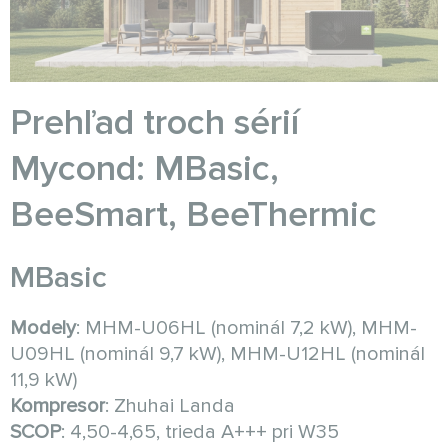
Prehľad troch sérií
Mycond: MBasic,
BeeSmart, BeeThermic
MBasic
Modely
: MHM-U06HL (nominál 7,2 kW), MHM-
U09HL (nominál 9,7 kW), MHM-U12HL (nominál
11,9 kW)
Kompresor
: Zhuhai Landa
SCOP
: 4,50-4,65, trieda A+++ pri W35