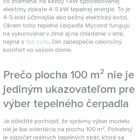
čo znamená: na každý 1 kW spotrebovanej
elektriny získate 4-5 kW tepelnej energie. To je
4-5-krát účinnejšie ako bežný elektrický kotol.
Okrem toho tepelné čerpadlá Mycond fungujú
na vykurovanie v zime aj na chladenie v lete,
najmä s
fan coils
, čím zabezpečia celoročný
komfort vo vašom dome.
Prečo plocha 100 m² nie je
jediným ukazovateľom pre
výber tepelného čerpadla
Je dôležité pochopiť, že správny výber modelu
nie je iba orientácia na plochu 100 m². Potrebný
je výpočet reálnych tepelných strát, ktoré sa