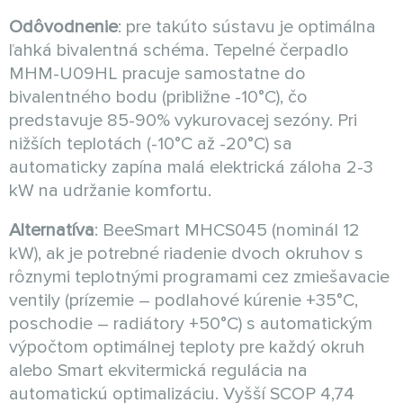
Odôvodnenie
: pre takúto sústavu je optimálna
ľahká bivalentná schéma. Tepelné čerpadlo
MHM-U09HL pracuje samostatne do
bivalentného bodu (približne -10°C), čo
predstavuje 85-90% vykurovacej sezóny. Pri
nižších teplotách (-10°C až -20°C) sa
automaticky zapína malá elektrická záloha 2-3
kW na udržanie komfortu.
Alternatíva
: BeeSmart MHCS045 (nominál 12
kW), ak je potrebné riadenie dvoch okruhov s
rôznymi teplotnými programami cez zmiešavacie
ventily (prízemie – podlahové kúrenie +35°C,
poschodie – radiátory +50°C) s automatickým
výpočtom optimálnej teploty pre každý okruh
alebo Smart ekvitermická regulácia na
automatickú optimalizáciu. Vyšší SCOP 4,74