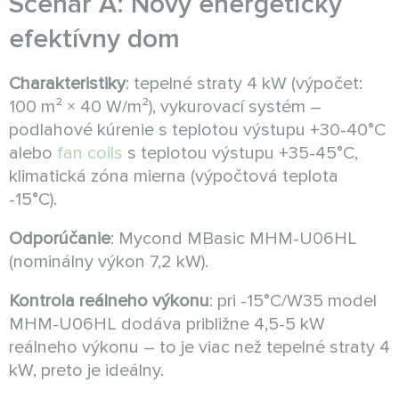
Scenár A: Nový energeticky
efektívny dom
Charakteristiky
: tepelné straty 4 kW (výpočet:
100 m² × 40 W/m²), vykurovací systém –
podlahové kúrenie s teplotou výstupu +30-40°C
alebo
fan coils
s teplotou výstupu +35-45°C,
klimatická zóna mierna (výpočtová teplota
-15°C).
Odporúčanie
: Mycond MBasic MHM-U06HL
(nominálny výkon 7,2 kW).
Kontrola reálneho výkonu
: pri -15°C/W35 model
MHM-U06HL dodáva približne 4,5-5 kW
reálneho výkonu – to je viac než tepelné straty 4
kW, preto je ideálny.