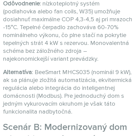
Odôvodnenie
: nízkoteplotný systém
(podlahovka alebo fan coils, W35) umožňuje
dosiahnuť maximálne COP 4,3-4,5 aj pri mrazoch
-15°C. Tepelné čerpadlo zachováva 60-70%
nominálneho výkonu, čo plne stačí na pokrytie
tepelných strát 4 kW s rezervou. Monovalentná
schéma bez záložného zdroja –
najekonomickejší variant prevádzky.
Alternatíva
: BeeSmart MHCS035 (nominál 9 kW),
ak sa plánuje zložitá automatizácia, ekvitermická
regulácia alebo integrácia do inteligentnej
domácnosti (Modbus). Pre jednoduchý dom s
jedným vykurovacím okruhom je však táto
funkcionalita nadbytočná.
Scenár B: Modernizovaný dom