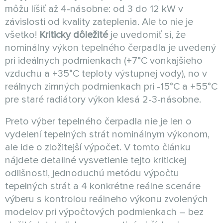
môžu líšiť až 4-násobne: od 3 do 12 kW v
závislosti od kvality zateplenia. Ale to nie je
všetko!
Kriticky dôležité
je uvedomiť si, že
nominálny výkon tepelného čerpadla je uvedený
pri ideálnych podmienkach (+7°C vonkajšieho
vzduchu a +35°C teploty výstupnej vody), no v
reálnych zimných podmienkach pri -15°C a +55°C
pre staré radiátory výkon klesá 2-3-násobne.
Preto výber tepelného čerpadla nie je len o
vydelení tepelných strát nominálnym výkonom,
ale ide o zložitejší výpočet. V tomto článku
nájdete detailné vysvetlenie tejto kritickej
odlišnosti, jednoduchú metódu výpočtu
tepelných strát a 4 konkrétne reálne scenáre
výberu s kontrolou reálneho výkonu zvolených
modelov pri výpočtových podmienkach – bez