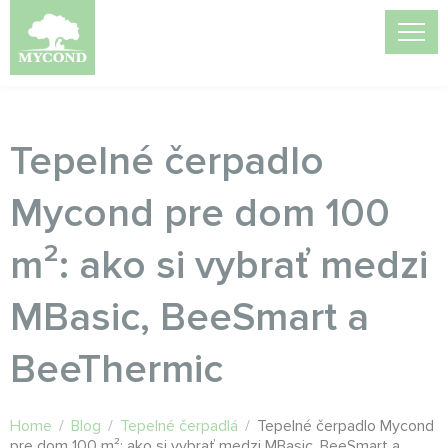
Tepelné čerpadlo
Mycond pre dom 100
m²: ako si vybrať medzi
MBasic, BeeSmart a
BeeThermic
Home
/
Blog
/
Tepelné čerpadlá
/
Tepelné čerpadlo Mycond
pre dom 100 m²: ako si vybrať medzi MBasic, BeeSmart a