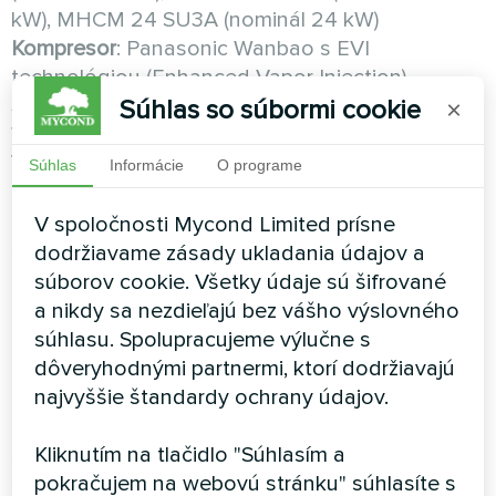
kW), MHCM 24 SU3A (nominál 24 kW)
Kompresor
: Panasonic Wanbao s EVI
technológiou (Enhanced Vapor Injection)
SCOP
: 4,47-4,58, trieda A+++ pri W35 a A++ pri
Súhlas so súbormi cookie
×
W55
Vlastnosti
: monoblok, EVI technológia pre
Súhlas
Informácie
O programe
extrémne mrazy, zachováva 55-65% výkonu pri
-15°C a 60-70% výkonu pri -25°C (keď bežné TČ
V spoločnosti Mycond Limited prísne
strácajú 50-60% nominálu), inteligentné
dodržiavame zásady ukladania údajov a
odmrazovanie, odolnosť voči zlyhaniam,
súborov cookie. Všetky údaje sú šifrované
automatické obnovenie, prevádzka testovaná
a nikdy sa nezdieľajú bez vášho výslovného
pri -25°C
súhlasu. Spolupracujeme výlučne s
Pre koho
: chladné klimatické zóny, kde teplota
dôveryhodnými partnermi, ktorí dodržiavajú
pravidelne klesá pod -15°C, horské oblasti, kruté
najvyššie štandardy ochrany údajov.
zimy, kriticky dôležitá stabilná prevádzka bez
straty výkonu pri mrazoch, monovalentná
Kliknutím na tlačidlo "Súhlasím a
schéma v chladnom podnebí
pokračujem na webovú stránku" súhlasíte s