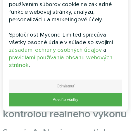
používaním súborov cookie na základné
Všetky tri série majú triedu A+++, certifikáciu
funkcie webovej stránky, analýzu,
Heat Pump Keymark, chladivo R32 a teplotu
personalizáciu a marketingové účely.
výstupu do +55°C, preto sa hodia pre väčšinu
vykurovacích systémov vrátane starých
Spoločnosť Mycond Limited spracúva
radiátorov. Rozdiel je v špecializácii: MBasic –
všetky osobné údaje v súlade so svojimi
univerzálny pre jednoduché systémy, BeeSmart
zásadami ochrany osobných údajov
a
– pre zložité s automatizáciou, BeeThermic – pre
pravidlami používania obsahu webových
extrémne chladné podnebie. No najdôležitejšie
stránok
.
pri výbere modelu je nepozerať sa len na
nominálny výkon, ale na reálny výkon pri vašich
konkrétnych podmienkach prevádzky.
Odmietnuť
Praktické scenáre výberu s
Povoľte všetky
kontrolou reálneho výkonu