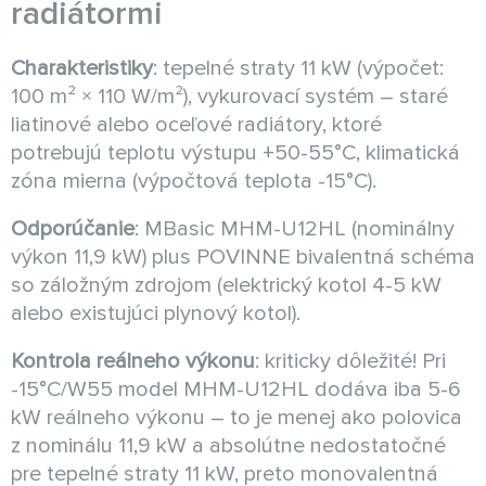
radiátormi
Charakteristiky
: tepelné straty 11 kW (výpočet:
100 m² × 110 W/m²), vykurovací systém – staré
liatinové alebo oceľové radiátory, ktoré
potrebujú teplotu výstupu +50-55°C, klimatická
zóna mierna (výpočtová teplota -15°C).
Odporúčanie
: MBasic MHM-U12HL (nominálny
výkon 11,9 kW) plus POVINNE bivalentná schéma
so záložným zdrojom (elektrický kotol 4-5 kW
alebo existujúci plynový kotol).
Kontrola reálneho výkonu
: kriticky dôležité! Pri
-15°C/W55 model MHM-U12HL dodáva iba 5-6
kW reálneho výkonu – to je menej ako polovica
z nominálu 11,9 kW a absolútne nedostatočné
pre tepelné straty 11 kW, preto monovalentná