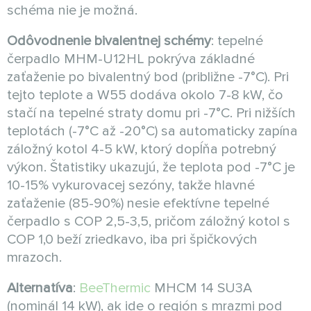
schéma nie je možná.
Odôvodnenie bivalentnej schémy
: tepelné
čerpadlo MHM-U12HL pokrýva základné
zaťaženie po bivalentný bod (približne -7°C). Pri
tejto teplote a W55 dodáva okolo 7-8 kW, čo
stačí na tepelné straty domu pri -7°C. Pri nižších
teplotách (-7°C až -20°C) sa automaticky zapína
záložný kotol 4-5 kW, ktorý dopĺňa potrebný
výkon. Štatistiky ukazujú, že teplota pod -7°C je
10-15% vykurovacej sezóny, takže hlavné
zaťaženie (85-90%) nesie efektívne tepelné
čerpadlo s COP 2,5-3,5, pričom záložný kotol s
COP 1,0 beží zriedkavo, iba pri špičkových
mrazoch.
Alternatíva
:
BeeThermic
MHCM 14 SU3A
(nominál 14 kW), ak ide o región s mrazmi pod