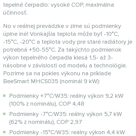
tepelné čerpadlo: vysoké COP, maximálna
účinnosť.
No v reálnej prevádzke v zime sú podmienky
úplne iné! Vonkajšia teplota môže byť -10°C,
-15°C, -20°C a teplota vody pre staré radiátory je
potrebná +50-55°C. Za takýchto podmienok
výkon tepelného čerpadla klesá 1,5- až 3-
násobne v závislosti od modelu a technológie.
Pozrime sa na pokles výkonu na príklade
BeeSmart MHCS035 (nominál 9 kW):
Podmienky +7°C/W35: reálny výkon 9,2 kW
(100% z nominálu), COP 4,48
Podmienky -7°C/W35: reálny výkon 5,7 kW
(62% z nominálu), COP 2,97
Podmienky -15°C/W35: reálny výkon 4,4 kW