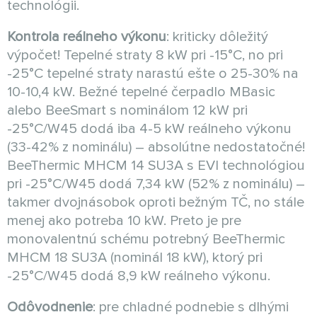
technológii.
Kontrola reálneho výkonu
: kriticky dôležitý
výpočet! Tepelné straty 8 kW pri -15°C, no pri
-25°C tepelné straty narastú ešte o 25-30% na
10-10,4 kW. Bežné tepelné čerpadlo MBasic
alebo BeeSmart s nominálom 12 kW pri
-25°C/W45 dodá iba 4-5 kW reálneho výkonu
(33-42% z nominálu) – absolútne nedostatočné!
BeeThermic MHCM 14 SU3A s EVI technológiou
pri -25°C/W45 dodá 7,34 kW (52% z nominálu) –
takmer dvojnásobok oproti bežným TČ, no stále
menej ako potreba 10 kW. Preto je pre
monovalentnú schému potrebný BeeThermic
MHCM 18 SU3A (nominál 18 kW), ktorý pri
-25°C/W45 dodá 8,9 kW reálneho výkonu.
Odôvodnenie
: pre chladné podnebie s dlhými