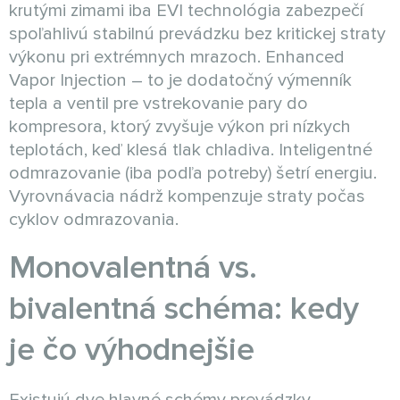
krutými zimami iba EVI technológia zabezpečí
spoľahlivú stabilnú prevádzku bez kritickej straty
výkonu pri extrémnych mrazoch. Enhanced
Vapor Injection – to je dodatočný výmenník
tepla a ventil pre vstrekovanie pary do
kompresora, ktorý zvyšuje výkon pri nízkych
teplotách, keď klesá tlak chladiva. Inteligentné
odmrazovanie (iba podľa potreby) šetrí energiu.
Vyrovnávacia nádrž kompenzuje straty počas
cyklov odmrazovania.
Monovalentná vs.
bivalentná schéma: kedy
je čo výhodnejšie
Existujú dve hlavné schémy prevádzky