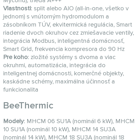
Mycond), trieda A+++
Vlastnosti
: split alebo AIO (all-in-one, všetko v
jednom) s vnútorným hydromodulom a
zásobníkom TÚV, ekvitermická regulácia, Smart
riadenie dvoch okruhov cez zmiešavacie ventily,
integrácia Modbus, inteligentná domácnosť,
Smart Grid, frekvencia kompresora do 90 Hz
Pre koho
: zložité systémy s dvoma a viac
okruhmi, automatizácia, integrácia do
inteligentnej domácnosti, komerčné objekty,
kaskádne schémy, maximálna účinnosť a
funkcionalita
BeeThermic
Modely
: MHCM 06 SU1A (nominál 6 kW), MHCM
10 SU1A (nominál 10 kW), MHCM 14 SU3A
(nominál 14 kW), MHCM 18 SU3A (nominál 18