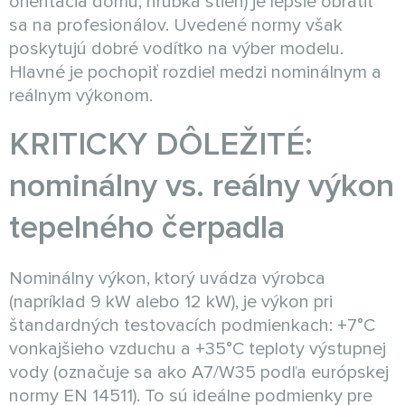
orientácia domu, hrúbka stien) je lepšie obrátiť
sa na profesionálov. Uvedené normy však
poskytujú dobré vodítko na výber modelu.
Hlavné je pochopiť rozdiel medzi nominálnym a
reálnym výkonom.
KRITICKY DÔLEŽITÉ:
nominálny vs. reálny výkon
tepelného čerpadla
Nominálny výkon, ktorý uvádza výrobca
(napríklad 9 kW alebo 12 kW), je výkon pri
štandardných testovacích podmienkach: +7°C
vonkajšieho vzduchu a +35°C teploty výstupnej
vody (označuje sa ako A7/W35 podľa európskej
normy EN 14511). To sú ideálne podmienky pre