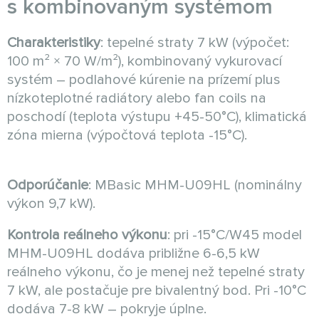
s kombinovaným systémom
Charakteristiky
: tepelné straty 7 kW (výpočet:
100 m² × 70 W/m²), kombinovaný vykurovací
systém – podlahové kúrenie na prízemí plus
nízkoteplotné radiátory alebo fan coils na
poschodí (teplota výstupu +45-50°C), klimatická
zóna mierna (výpočtová teplota -15°C).
Odporúčanie
: MBasic MHM-U09HL (nominálny
výkon 9,7 kW).
Kontrola reálneho výkonu
: pri -15°C/W45 model
MHM-U09HL dodáva približne 6-6,5 kW
reálneho výkonu, čo je menej než tepelné straty
7 kW, ale postačuje pre bivalentný bod. Pri -10°C
dodáva 7-8 kW – pokryje úplne.