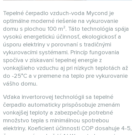
Tepelné čerpadlo vzduch-voda Mycond je
optimálne moderné riešenie na vykurovanie
domu s plochou 100 m². Táto technológia spája
vysokú energetickú účinnosť, ekologickosť a
úsporu elektriny v porovnaní s tradičnými
vykurovacími systémami. Princíp fungovania
spočíva v získavaní tepelnej energie z
vonkajšieho vzduchu aj pri nízkych teplotách až
do -25°C a v premene na teplo pre vykurovanie
vášho domu.
Vďaka invertorovej technológii sa tepelné
čerpadlo automaticky prispôsobuje zmenám
vonkajšej teploty a zabezpečuje potrebné
množstvo tepla s minimálnou spotrebou
elektriny. Koeficient účinnosti COP dosahuje 4-5,