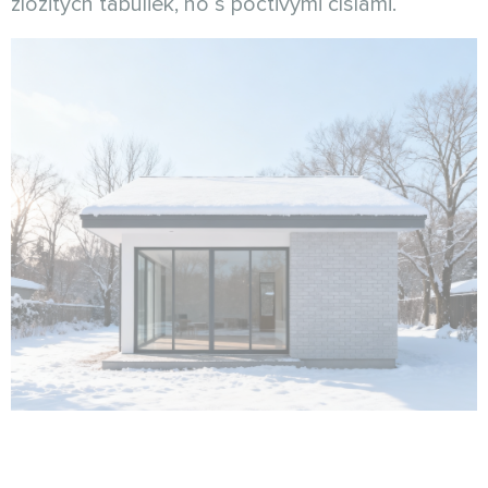
zložitých tabuliek, no s poctivými číslami.