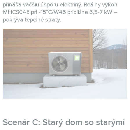
prináša väčšiu úsporu elektriny. Reálny výkon
MHCS045 pri -15°C/W45 približne 6,5-7 kW –
pokrýva tepelné straty.
Scenár C: Starý dom so starými