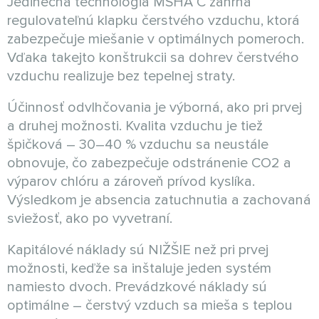
Jedinečná technológia MSHA C zahŕňa
regulovateľnú klapku čerstvého vzduchu, ktorá
zabezpečuje miešanie v optimálnych pomeroch.
Vďaka takejto konštrukcii sa dohrev čerstvého
vzduchu realizuje bez tepelnej straty.
Účinnosť odvlhčovania je výborná, ako pri prvej
a druhej možnosti. Kvalita vzduchu je tiež
špičková – 30–40 % vzduchu sa neustále
obnovuje, čo zabezpečuje odstránenie CO2 a
výparov chlóru a zároveň prívod kyslíka.
Výsledkom je absencia zatuchnutia a zachovaná
sviežosť, ako po vyvetraní.
Kapitálové náklady sú NIŽŠIE než pri prvej
možnosti, keďže sa inštaluje jeden systém
namiesto dvoch. Prevádzkové náklady sú
optimálne – čerstvý vzduch sa mieša s teplou