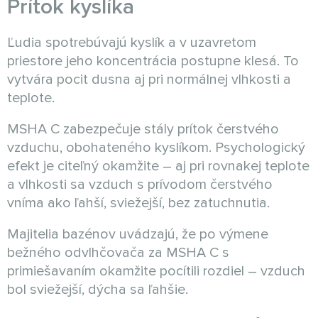
Prítok kyslíka
Ľudia spotrebúvajú kyslík a v uzavretom
priestore jeho koncentrácia postupne klesá. To
vytvára pocit dusna aj pri normálnej vlhkosti a
teplote.
MSHA C zabezpečuje stály prítok čerstvého
vzduchu, obohateného kyslíkom. Psychologický
efekt je citeľný okamžite – aj pri rovnakej teplote
a vlhkosti sa vzduch s prívodom čerstvého
vníma ako ľahší, sviežejší, bez zatuchnutia.
Majitelia bazénov uvádzajú, že po výmene
bežného odvlhčovača za MSHA C s
primiešavaním okamžite pocítili rozdiel – vzduch
bol sviežejší, dýcha sa ľahšie.