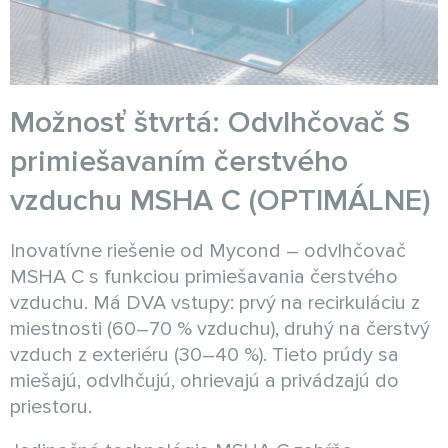
Možnosť štvrtá: Odvlhčovač S
primiešavaním čerstvého
vzduchu MSHA C (OPTIMÁLNE)
Inovatívne riešenie od Mycond – odvlhčovač
MSHA C s funkciou primiešavania čerstvého
vzduchu. Má DVA vstupy: prvý na recirkuláciu z
miestnosti (60–70 % vzduchu), druhý na čerstvý
vzduch z exteriéru (30–40 %). Tieto prúdy sa
miešajú, odvlhčujú, ohrievajú a privádzajú do
priestoru.