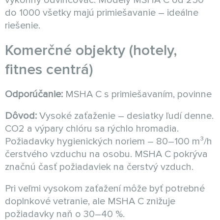
výkonný odvlhčovač. Modely MSHA C od 250
do 1000 všetky majú primiešavanie – ideálne
riešenie.
Komerčné objekty (hotely,
fitnes centrá)
Odporúčanie:
MSHA C s primiešavaním, povinne
Dôvod:
Vysoké zaťaženie – desiatky ľudí denne.
CO2 a výpary chlóru sa rýchlo hromadia.
Požiadavky hygienických noriem – 80–100 m³/h
čerstvého vzduchu na osobu. MSHA C pokrýva
značnú časť požiadaviek na čerstvý vzduch.
Pri veľmi vysokom zaťažení môže byť potrebné
doplnkové vetranie, ale MSHA C znižuje
požiadavky naň o 30–40 %.