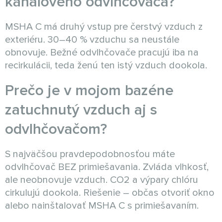
kanálového odvlhčovača?
MSHA C má druhý vstup pre čerstvý vzduch z
exteriéru. 30–40 % vzduchu sa neustále
obnovuje. Bežné odvlhčovače pracujú iba na
recirkulácii, teda ženú ten istý vzduch dookola.
Prečo je v mojom bazéne
zatuchnutý vzduch aj s
odvlhčovačom?
S najväčšou pravdepodobnosťou máte
odvlhčovač BEZ primiešavania. Zvláda vlhkosť,
ale neobnovuje vzduch. CO2 a výpary chlóru
cirkulujú dookola. Riešenie – občas otvoriť okno
alebo nainštalovať MSHA C s primiešavaním.