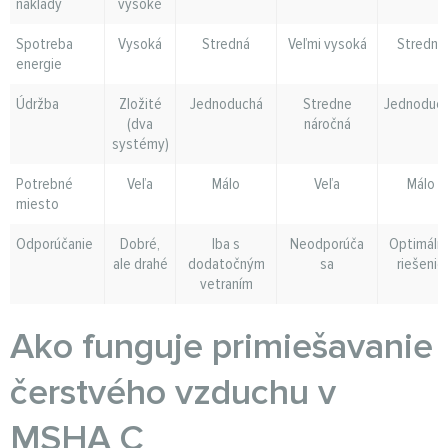
náklady
vysoké
Spotreba
Vysoká
Stredná
Veľmi vysoká
Stredná
energie
Údržba
Zložité
Jednoduchá
Stredne
Jednoduc
(dva
náročná
systémy)
Potrebné
Veľa
Málo
Veľa
Málo
miesto
Odporúčanie
Dobré,
Iba s
Neodporúča
Optimáln
ale drahé
dodatočným
sa
riešenie
vetraním
Ako funguje primiešavanie
čerstvého vzduchu v
MSHA C