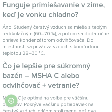
Funguje primiešavanie v zime,
keď je vonku chladno?
Áno. Studený čerstvý vzduch sa mieša s teplým
recirkulačným (60–70 %), a potom sa dodatočne
ohrieva kondenzátorom odvlhčovača. Do
miestnosti sa privádza vzduch s komfortnou
teplotou 28–30 °C.
Čo je lepšie pre súkromný
bazén – MSHA C alebo
odvlhčovač + vetranie?
MSHA C je optimálna voľba pre väčšinu
objektov. Pokrýva väčšinu požiadaviek na
čerstvý vzduch, pričom stojí menej než dva