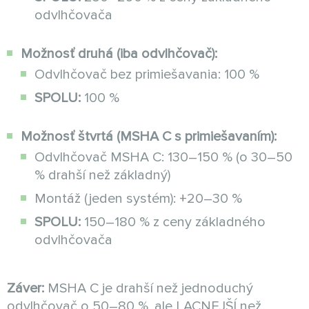
odvlhčovača
Možnosť druhá (iba odvlhčovač):
Odvlhčovač bez primiešavania: 100 %
SPOLU:
100 %
Možnosť štvrtá (MSHA C s primiešavaním):
Odvlhčovač MSHA C: 130–150 % (o 30–50
% drahší než základný)
Montáž (jeden systém): +20–30 %
SPOLU:
150–180 % z ceny základného
odvlhčovača
Záver:
MSHA C je drahší než jednoduchý
odvlhčovač o 50–80 %, ale LACNEJŠÍ než