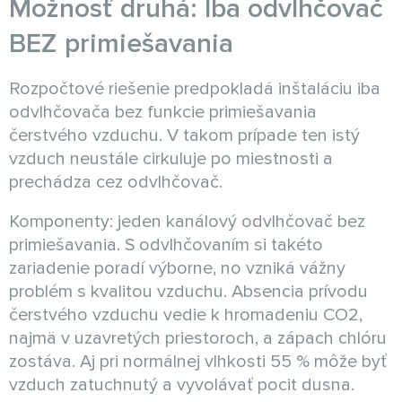
Možnosť druhá: Iba odvlhčovač
BEZ primiešavania
Rozpočtové riešenie predpokladá inštaláciu iba
odvlhčovača bez funkcie primiešavania
čerstvého vzduchu. V takom prípade ten istý
vzduch neustále cirkuluje po miestnosti a
prechádza cez odvlhčovač.
Komponenty: jeden kanálový odvlhčovač bez
primiešavania. S odvlhčovaním si takéto
zariadenie poradí výborne, no vzniká vážny
problém s kvalitou vzduchu. Absencia prívodu
čerstvého vzduchu vedie k hromadeniu CO2,
najmä v uzavretých priestoroch, a zápach chlóru
zostáva. Aj pri normálnej vlhkosti 55 % môže byť
vzduch zatuchnutý a vyvolávať pocit dusna.