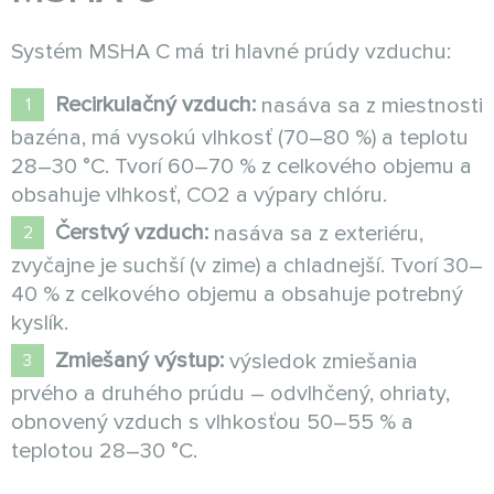
Systém MSHA C má tri hlavné prúdy vzduchu:
Recirkulačný vzduch:
nasáva sa z miestnosti
bazéna, má vysokú vlhkosť (70–80 %) a teplotu
28–30 °C. Tvorí 60–70 % z celkového objemu a
obsahuje vlhkosť, CO2 a výpary chlóru.
Čerstvý vzduch:
nasáva sa z exteriéru,
zvyčajne je suchší (v zime) a chladnejší. Tvorí 30–
40 % z celkového objemu a obsahuje potrebný
kyslík.
Zmiešaný výstup:
výsledok zmiešania
prvého a druhého prúdu – odvlhčený, ohriaty,
obnovený vzduch s vlhkosťou 50–55 % a
teplotou 28–30 °C.