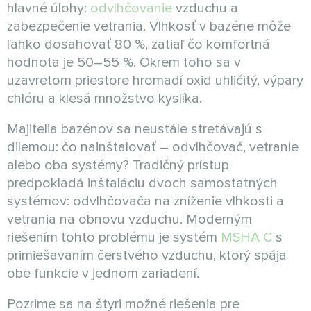
hlavné úlohy:
odvlhčovanie
vzduchu a
zabezpečenie vetrania. Vlhkosť v bazéne môže
ľahko dosahovať 80 %, zatiaľ čo komfortná
hodnota je 50–55 %. Okrem toho sa v
uzavretom priestore hromadí oxid uhličitý, výpary
chlóru a klesá množstvo kyslíka.
Majitelia bazénov sa neustále stretávajú s
dilemou: čo nainštalovať – odvlhčovač, vetranie
alebo oba systémy? Tradičný prístup
predpokladá inštaláciu dvoch samostatných
systémov: odvlhčovača na zníženie vlhkosti a
vetrania na obnovu vzduchu. Moderným
riešením tohto problému je systém
MSHA C
s
primiešavaním čerstvého vzduchu, ktorý spája
obe funkcie v jednom zariadení.
Pozrime sa na štyri možné riešenia pre