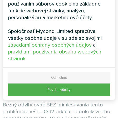
Prečo je v bazéne
používaním súborov cookie na základné
funkcie webovej stránky, analýzu,
potrebný čerstvý vzduch
personalizáciu a marketingové účely.
Spoločnosť Mycond Limited spracúva
Čerstvý vzduch v bazéne rieši tri kľúčové
všetky osobné údaje v súlade so svojimi
problémy:
zásadami ochrany osobných údajov
a
Odstránenie CO2
pravidlami používania obsahu webových
stránok
.
Ľudia vydychujú oxid uhličitý, ktorý sa v
uzavretom priestore hromadí. Pri koncentrácii
Odmietnuť
CO2 viac ako 1000 ppm sa objavuje bolesť hlavy,
zhoršuje sa pohoda a znižuje sa výkonnosť.
Povoľte všetky
Komfortná norma – 400–600 ppm.
Bežný odvlhčovač BEZ primiešavania tento
problém nerieši – CO2 cirkuluje dookola a jeho