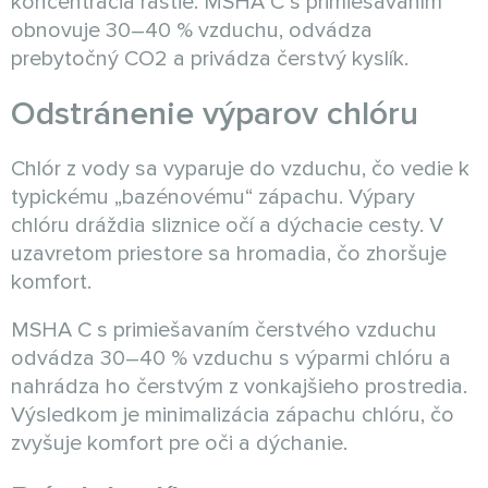
koncentrácia rastie. MSHA C s primiešavaním
obnovuje 30–40 % vzduchu, odvádza
prebytočný CO2 a privádza čerstvý kyslík.
Odstránenie výparov chlóru
Chlór z vody sa vyparuje do vzduchu, čo vedie k
typickému „bazénovému“ zápachu. Výpary
chlóru dráždia sliznice očí a dýchacie cesty. V
uzavretom priestore sa hromadia, čo zhoršuje
komfort.
MSHA C s primiešavaním čerstvého vzduchu
odvádza 30–40 % vzduchu s výparmi chlóru a
nahrádza ho čerstvým z vonkajšieho prostredia.
Výsledkom je minimalizácia zápachu chlóru, čo
zvyšuje komfort pre oči a dýchanie.