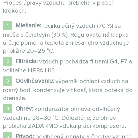
Proces úpravy vzduchu prebieha v piatich
krokoch:
Miešanie:
recirkulačný vzduch (70 %) sa
mieša s čerstvým (30 %). Regulovateľná klapka
určuje pomer a teplota zmiešaného vzduchu je
približne 20–25 °C.
Filtrácia:
vzduch prechádza filtrami G4, F7 a
voliteľne HEPA H13.
Odvlhčovanie:
výparník ochladí vzduch na
rosný bod, kondenzuje vlhkosť, ktorá odteká do
drenáže.
Ohrev:
kondenzátor ohrieva odvlhčený
vzduch na 28–30 °C. Dôležité je, že ohrev
prebieha ZADARMO vďaka práci kompresora.
Prívod:
odvlhčený, ohriaty a čerstvý vzduch