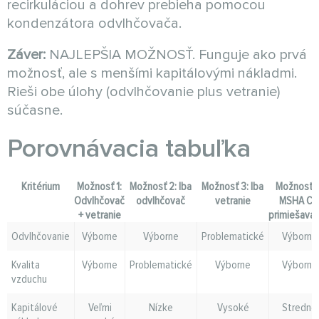
recirkuláciou a dohrev prebieha pomocou
kondenzátora odvlhčovača.
Záver:
NAJLEPŠIA MOŽNOSŤ. Funguje ako prvá
možnosť, ale s menšími kapitálovými nákladmi.
Rieši obe úlohy (odvlhčovanie plus vetranie)
súčasne.
Porovnávacia tabuľka
Kritérium
Možnosť 1:
Možnosť 2: Iba
Možnosť 3: Iba
Možnosť 4
Odvlhčovač
odvlhčovač
vetranie
MSHA C s
+ vetranie
primiešava
Odvlhčovanie
Výborne
Výborne
Problematické
Výborne
Kvalita
Výborne
Problematické
Výborne
Výborne
vzduchu
Kapitálové
Veľmi
Nízke
Vysoké
Stredné