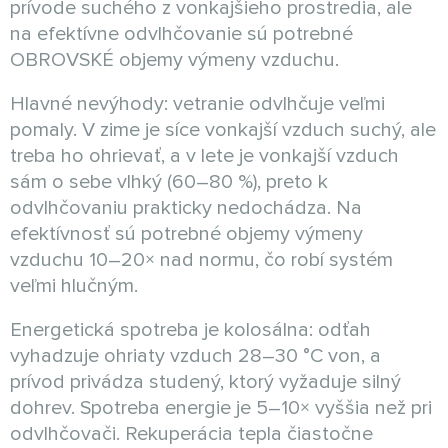
prívode suchého z vonkajšieho prostredia, ale
na efektívne odvlhčovanie sú potrebné
OBROVSKÉ objemy výmeny vzduchu.
Hlavné nevýhody: vetranie odvlhčuje veľmi
pomaly. V zime je síce vonkajší vzduch suchý, ale
treba ho ohrievať, a v lete je vonkajší vzduch
sám o sebe vlhký (60–80 %), preto k
odvlhčovaniu prakticky nedochádza. Na
efektívnosť sú potrebné objemy výmeny
vzduchu 10–20× nad normu, čo robí systém
veľmi hlučným.
Energetická spotreba je kolosálna: odťah
vyhadzuje ohriaty vzduch 28–30 °C von, a
prívod privádza studený, ktorý vyžaduje silný
dohrev. Spotreba energie je 5–10× vyššia než pri
odvlhčovači. Rekuperácia tepla čiastočne