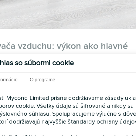
ovača vzduchu: výkon ako hlavné
hlas so súbormi cookie
prvom rade treba rozumieť,
čo je výkon
odvlhčovača.
formácie
O programe
dy je zariadenie schopné zozbierať za deň v štandar
ve tento ukazovateľ by mal byť hlavným kritériom v
ti Mycond Limited prísne dodržiavame zásady ukl
ec: plochu miestnosti v m² vydeliť 2,5 = potrebný 
borov cookie. Všetky údaje sú šifrované a nikdy sa 
ýslovného súhlasu. Spolupracujeme výlučne s dôv
torí dodržiavajú najvyššie štandardy ochrany údajo
 min. 12 l/deň)
porúčaných 16 l/deň)