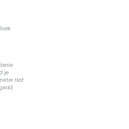
oľvek
adenie
ď je
meter tiež
 garáž