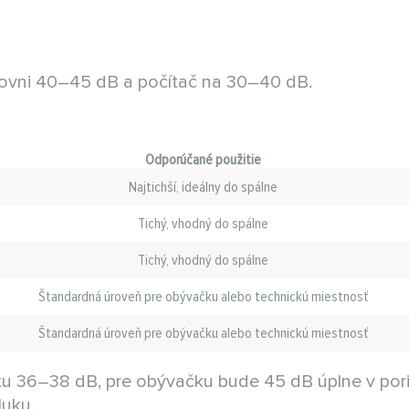
úrovni 40–45 dB a počítač na 30–40 dB.
Odporúčané použitie
Najtichší, ideálny do spálne
Tichý, vhodný do spálne
Tichý, vhodný do spálne
Štandardná úroveň pre obývačku alebo technickú miestnosť
Štandardná úroveň pre obývačku alebo technickú miestnosť
uku 36–38 dB, pre obývačku bude 45 dB úplne v por
luku.