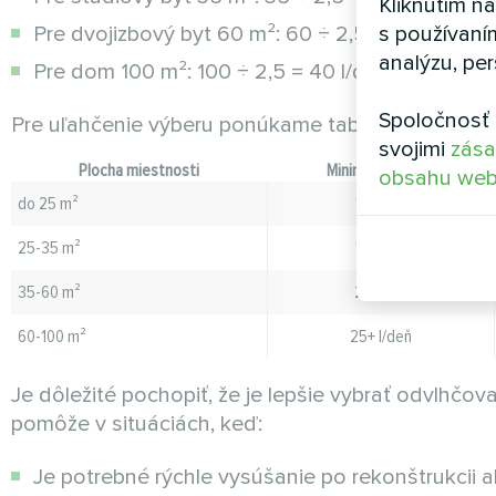
Kliknutím n
s používaní
Pre dvojizbový byt 60 m²: 60 ÷ 2,5 = 24 l/deň 
analýzu, per
Pre dom 100 m²: 100 ÷ 2,5 = 40 l/deň (odporúč
Spoločnosť 
Pre uľahčenie výberu ponúkame tabuľku výberu po
svojimi
zása
Plocha miestnosti
Minimálny výkon
obsahu web
do 25 m²
12 l/deň
25-35 m²
16 l/deň
35-60 m²
25 l/deň
60-100 m²
25+ l/deň
Je dôležité pochopiť, že je lepšie vybrať odvlhč
pomôže v situáciách, keď:
Je potrebné rýchle vysúšanie po rekonštrukcii a