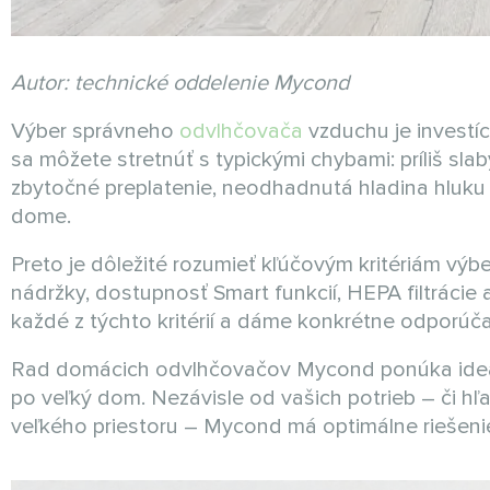
Autor: technické oddelenie Mycond
Výber správneho
odvlhčovača
vzduchu je investíc
sa môžete stretnúť s typickými chybami: príliš sl
zbytočné preplatenie, neodhadnutá hladina hluku r
dome.
Preto je dôležité rozumieť kľúčovým kritériám výb
nádržky, dostupnosť Smart funkcií, HEPA filtrácie
každé z týchto kritérií a dáme konkrétne odporúč
Rad domácich odvlhčovačov Mycond ponúka ideáln
po veľký dom. Nezávisle od vašich potrieb – či h
veľkého priestoru – Mycond má optimálne riešenie