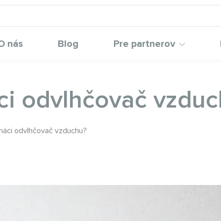
O nás
Blog
Pre partnerov
ci odvlhčovač vzdu
máci odvlhčovač vzduchu?