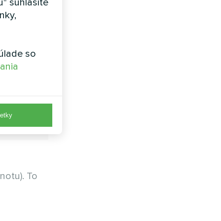
" súhlasíte
nky,
úlade so
vania
etky
notu). To