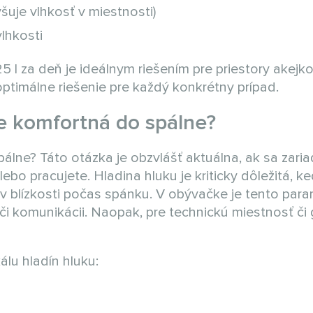
šuje vlhkosť v miestnosti)
lhkosti
 za deň je ideálnym riešením pre priestory akejk
ptimálne riešenie pre každý konkrétny prípad.
e komfortná do spálne?
álne? Táto otázka je obzvlášť aktuálna, ak sa zari
bo pracujete. Hladina hluku je kriticky dôležitá, ke
v blízkosti počas spánku. V obývačke je tento para
e či komunikácii. Naopak, pre technickú miestnosť či
lu hladín hluku: