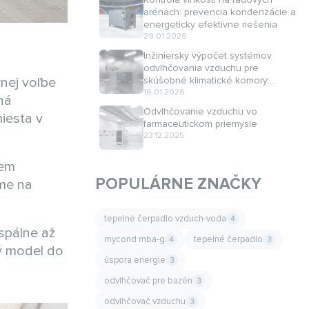
arénach: prevencia kondenzácie a
energeticky efektívne riešenia
29.01.2026
Inžiniersky výpočet systémov
odvlhčovania vzduchu pre
vnej voľbe
skúšobné klimatické komory:
regulácia vlhkosti pri dynamických
16.01.2026
ná
režimoch
Odvlhčovanie vzduchu vo
miesta v
farmaceutickom priemysle
23.12.2025
jem
POPULÁRNE ZNAČKY
eme na
tepelné čerpadlo vzduch-voda
4
spálne až
mycond mba-g
tepelné čerpadlo
4
3
ný model do
úspora energie
3
odvlhčovač pre bazén
3
odvlhčovač vzduchu
3