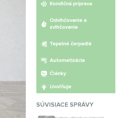
Kondičná príprava
Odvlhčovanie a
zvlhčovanie
Tepelné čerpadlá
Automatizácia
Články
Uvoľňuje
SÚVISIACE SPRÁVY
Kontrola vlhkosti na ľadových