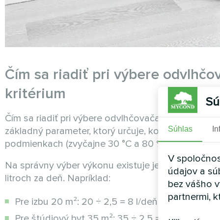
Čím sa riadiť pri výbere odvlhč
kritérium
Sú
Čím sa riadiť pri výbere odvlhčovača vzduchu? V 
Súhlas
In
základný parameter, ktorý určuje, koľko litrov vo
podmienkach (zvyčajne 30 °C a 80 % vlhkosti). Prá
V spoločnos
Na správny výber výkonu existuje jednoduchý vzor
údajov a sú
litroch za deň. Napríklad:
bez vášho v
partnermi, k
Pre izbu 20 m²: 20 ÷ 2,5 = 8 l/deň (odporúčaných
Pre štúdiový byt 35 m²: 35 ÷ 2,5 = 14 l/deň (od