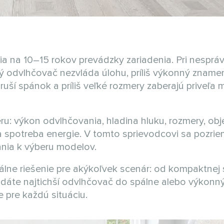
ia na 10–15 rokov prevádzky zariadenia. Pri nesprá
abý odvlhčovač nezvláda úlohu, príliš výkonný zname
uší spánok a príliš veľké rozmery zaberajú priveľa 
eru: výkon odvlhčovania, hladina hluku, rozmery, ob
 a spotreba energie. V tomto sprievodcovi sa pozri
ania k výberu modelov.
e riešenie pre akýkoľvek scenár: od kompaktnej 
ľadáte najtichší odvlhčovač do spálne alebo výkon
 pre každú situáciu.