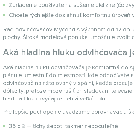
Zariadenie používate na sušenie bielizne (čo zvy
Chcete rýchlejšie dosiahnuť komfortnú úroveň v
Rad odvlhčovačov Mycond s výkonom od 12 do 25 l
plochy. Široká modelová ponuka umožňuje zvoliť o
Aká hladina hluku odvlhčovača j
Aká hladina hluku odvlhčovača je komfortná do sp
plánuje umiestniť do miestnosti, kde odpočívate ale
odvlhčovač nainštalovaný v spálni, keďže pracuje 
dôležitý, pretože môže rušiť pri sledovaní televízi
hladina hluku zvyčajne nehrá veľkú rolu.
Pre lepšie pochopenie uvádzame porovnávaciu šká
36 dB — tichý šepot, takmer nepočuteľné