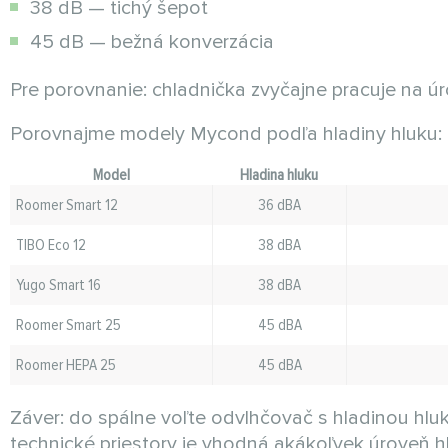
38 dB — tichý šepot
45 dB — bežná konverzácia
Pre porovnanie: chladnička zvyčajne pracuje na 
Porovnajme modely Mycond podľa hladiny hluku:
Model
Hladina hluku
Roomer Smart 12
36 dBA
TIBO Eco 12
38 dBA
Yugo Smart 16
38 dBA
Roomer Smart 25
45 dBA
Roomer HEPA 25
45 dBA
Záver: do spálne voľte odvlhčovač s hladinou hl
technické priestory je vhodná akákoľvek úroveň h