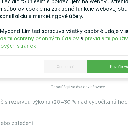
a tlačidlo "Súhlasím a pokračujem na webovú stránku
m súborov cookie na základné funkcie webovej strá
(odporúčaných 25 l/deň)
sonalizáciu a marketingové účely.
ané dva odvlhčovače)
Mycond Limited spracúva všetky osobné údaje v s
dľa plochy:
dami ochrany osobných údajov
a
pravidlami použí
Odporúčané modely
ových stránok
.
Roomer Smart 12
alebo
TIBO Eco 12
Yugo Smart 16
Odmietnuť
Povoľte vš
Roomer Smart 25
alebo
Roomer HEPA 25
Odporúčajú sa dva odvlhčovače
ovač s rezervou výkonu (20–30 % nad vypočítanú hod
lebo zatečení