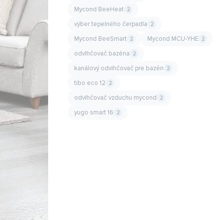
Mycond BeeHeat
2
výber tepelného čerpadla
2
Mycond BeeSmart
Mycond MCU-YHE
2
2
odvlhčovač bazéna
2
kanálový odvlhčovač pre bazén
2
tibo eco 12
2
odvlhčovač vzduchu mycond
2
yugo smart 16
2