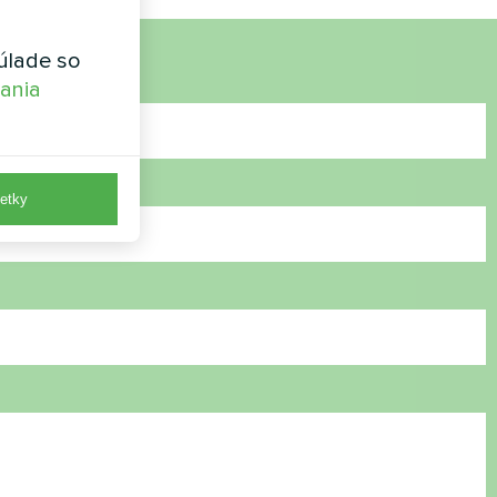
úlade so
vania
etky