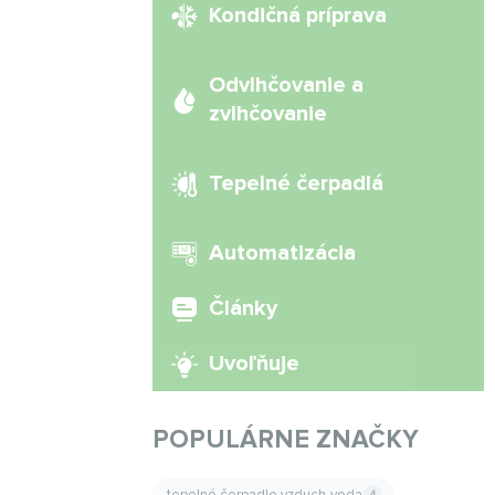
Kondičná príprava
Odvlhčovanie a
zvlhčovanie
Tepelné čerpadlá
Automatizácia
Články
Uvoľňuje
POPULÁRNE ZNAČKY
tepelné čerpadlo vzduch-voda