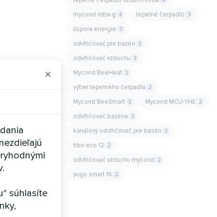
4
mycond mba-g
tepelné čerpadlo
4
3
úspora energie
3
odvlhčovač pre bazén
3
odvlhčovač vzduchu
3
×
Mycond BeeHeat
2
výber tepelného čerpadla
2
Mycond BeeSmart
Mycond MCU-YHE
2
2
odvlhčovač bazéna
2
adania
kanálový odvlhčovač pre bazén
2
nezdieľajú
tibo eco 12
2
eryhodnými
odvlhčovač vzduchu mycond
2
v.
yugo smart 16
2
" súhlasíte
nky,