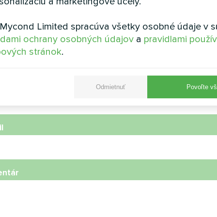
sonalizáciu a marketingové účely.
Mycond Limited spracúva všetky osobné údaje v s
ov
dami ochrany osobných údajov
a
pravidlami použí
ových stránok
.
ónne číslo
Odmietnuť
Povoľte vš
l
ntár