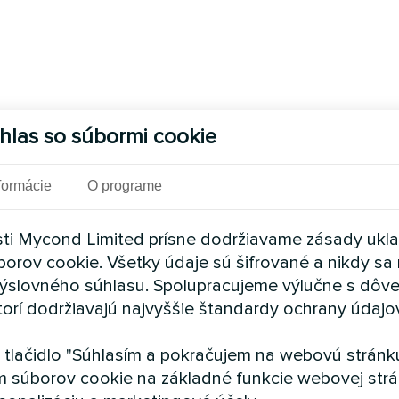
hlas so súbormi cookie
formácie
O programe
ti Mycond Limited prísne dodržiavame zásady ukl
borov cookie. Všetky údaje sú šifrované a nikdy sa 
ýslovného súhlasu. Spolupracujeme výlučne s dôv
torí dodržiavajú najvyššie štandardy ochrany údajo
a tlačidlo "Súhlasím a pokračujem na webovú stránku
m súborov cookie na základné funkcie webovej strá