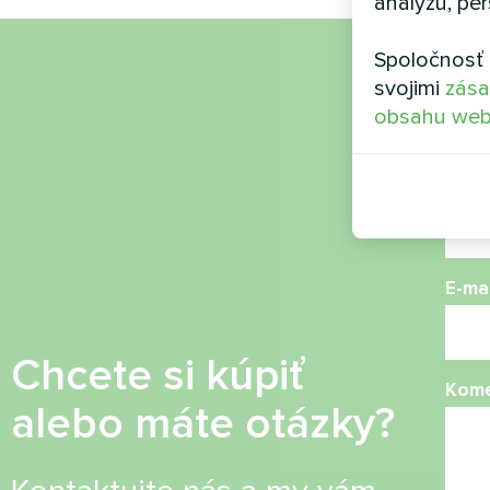
analýzu, per
Spoločnosť 
Náz
svojimi
zása
obsahu web
Telef
E-mai
Chcete si kúpiť
Kome
alebo máte otázky?