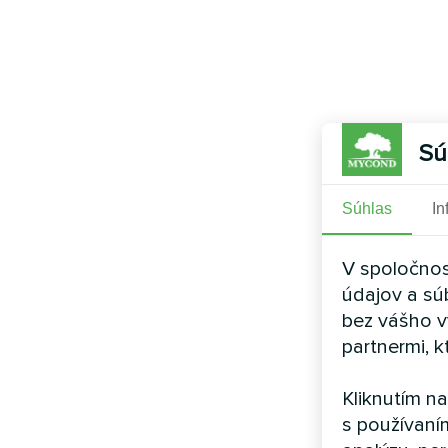
Sú
Súhlas
In
V spoločnos
údajov a sú
bez vášho v
partnermi, k
Kliknutím n
s používaní