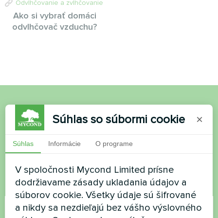
Odvlhčovanie a zvlhčovanie
Ako si vybrať domáci
odvlhčovač vzduchu?
Chcete si kúpiť alebo máte
Súhlas so súbormi cookie
×
otázky?
Súhlas
Informácie
O programe
Kontaktujte nás a my vám pomôžeme
V spoločnosti Mycond Limited prísne
dodržiavame zásady ukladania údajov a
Názov
súborov cookie. Všetky údaje sú šifrované
a nikdy sa nezdieľajú bez vášho výslovného