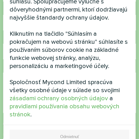
súhlasu. Spolupracujeme výlučne s
dôveryhodnými partnermi, ktorí dodržiavajú
Telefónne číslo
najvyššie štandardy ochrany údajov.
Kliknutím na tlačidlo "Súhlasím a
E-mail
pokračujem na webovú stránku" súhlasíte s
používaním súborov cookie na základné
funkcie webovej stránky, analýzu,
personalizáciu a marketingové účely.
Komentár
Spoločnosť Mycond Limited spracúva
všetky osobné údaje v súlade so svojimi
zásadami ochrany osobných údajov
a
pravidlami používania obsahu webových
stránok
.
Prijať
zásady ochrany osobných údajov
Kontrola zabezpečenia
*
Odmietnuť