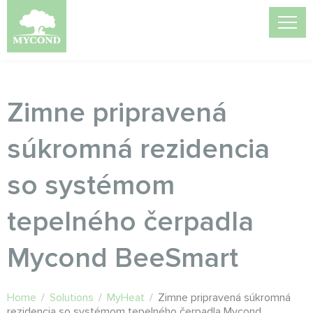
Zimne pripravená
súkromná rezidencia
so systémom
tepelného čerpadla
Mycond BeeSmart
Home
/
Solutions
/
MyHeat
/
Zimne pripravená súkromná
rezidencia so systémom tepelného čerpadla Mycond