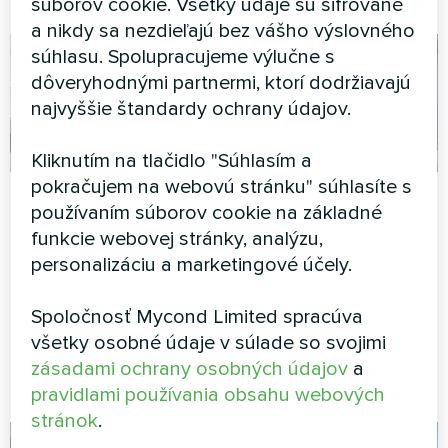
súborov cookie. Všetky údaje sú šifrované
a nikdy sa nezdieľajú bez vášho výslovného
súhlasu. Spolupracujeme výlučne s
dôveryhodnými partnermi, ktorí dodržiavajú
najvyššie štandardy ochrany údajov.
Kliknutím na tlačidlo "Súhlasím a
pokračujem na webovú stránku" súhlasíte s
Samostatne stojaci
Súkromný dom s
používaním súborov cookie na základné
dom s tepelnými
tepelným čerpadlom
funkcie webovej stránky, analýzu,
čerpadlami Mycond
Mycond MBasic
personalizáciu a marketingové účely.
Split série BeeHeat
MBasic MHM-U09HL je
spárovaný s vyrovnávacou
Spoločnosť Mycond Limited spracúva
Tepelné čerpadlá MyCond
nádržou MBT100
všetky osobné údaje v súlade so svojimi
Split série BeeHeat poskytujú
efektívne vykurovanie a
zásadami ochrany osobných údajov
a
chladenie po celý rok.
pravidlami používania obsahu webových
stránok
.