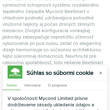
výnimočné schopnosti systému rozdeleného
tepelného čerpadla Mycond BeeSmart v
chladnom podnebí, udržiavajúce pohodlné
vnútorné teploty aj počas drsných zimných
mesiacov. Dvojitá konfigurácia vonkajšej
jednotky zabezpečuje nepretržitú účinnosť
vykurovania pri pod nulou, zatiaľ čo elegantný
dizajn harmonizuje so súčasnou architektúrou
tejto súkromnej domácnosti. Navrhnuté pre
celoročnú spoľahlivosť, toto riešenie BeeSmart
dokazuje, že udržateľná vykurovacia technológia
Súhlas so súbormi cookie
×
funguje bezchybne bez ohľadu na
poveternostné podmienky, poskytujúc majiteľom
Súhlas
Informácie
O programe
domov konzistentný komfort a znížené náklady
na energiu.
V spoločnosti Mycond Limited prísne
dodržiavame zásady ukladania údajov a
Pozri tiež