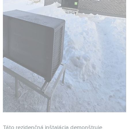
Táto rezidenčná inštalácia demonštruje