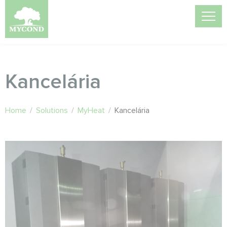
Kancelária
Home
/
Solutions
/
MyHeat
/
Kancelária