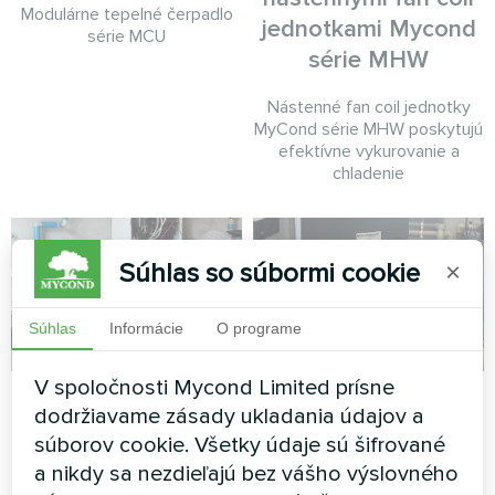
Modulárne tepelné čerpadlo
jednotkami Mycond
série MCU
série MHW
Nástenné fan coil jednotky
MyCond série MHW poskytujú
efektívne vykurovanie a
chladenie
Súhlas so súbormi cookie
×
Súhlas
Informácie
O programe
V spoločnosti Mycond Limited prísne
Samostatne stojaci
Súkromný dom s
dodržiavame zásady ukladania údajov a
dom s tepelnými
tepelným čerpadlom
súborov cookie. Všetky údaje sú šifrované
čerpadlami Mycond
Mycond MBasic
a nikdy sa nezdieľajú bez vášho výslovného
Split série BeeHeat