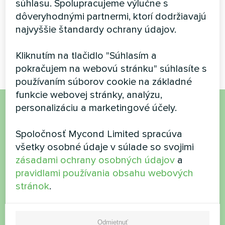
súhlasu. Spolupracujeme výlučne s
MBasic MHM-U09HL je
spárovaný s vyrovnávacou
dôveryhodnými partnermi, ktorí dodržiavajú
Tepelné čerpadlá MyCond
nádržou MBT100
najvyššie štandardy ochrany údajov.
Split série BeeHeat poskytujú
efektívne vykurovanie a
chladenie po celý rok.
Kliknutím na tlačidlo "Súhlasím a
pokračujem na webovú stránku" súhlasíte s
používaním súborov cookie na základné
funkcie webovej stránky, analýzu,
personalizáciu a marketingové účely.
Chcete si kúpiť alebo máte
Spoločnosť Mycond Limited spracúva
otázky?
všetky osobné údaje v súlade so svojimi
zásadami ochrany osobných údajov
a
Kontaktujte nás a my vám pomôžeme
pravidlami používania obsahu webových
stránok
.
Názov
Odmietnuť