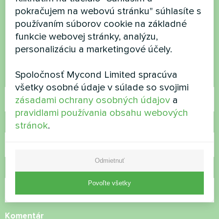
Chcete si kúpiť alebo máte
pokračujem na webovú stránku" súhlasíte s
otázky?
používaním súborov cookie na základné
funkcie webovej stránky, analýzu,
personalizáciu a marketingové účely.
Kontaktujte nás a my vám pomôžeme
Spoločnosť Mycond Limited spracúva
Názov
všetky osobné údaje v súlade so svojimi
zásadami ochrany osobných údajov
a
pravidlami používania obsahu webových
stránok
.
Telefónne číslo
Odmietnuť
E-mail
Povoľte všetky
Komentár