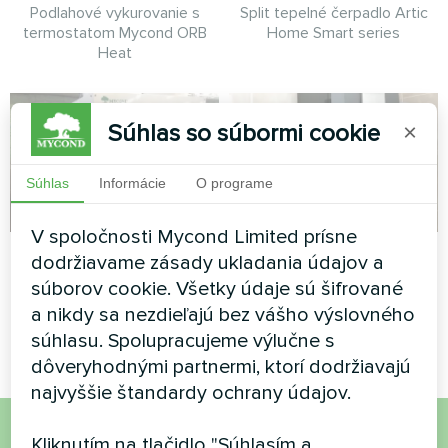
Podlahové vykurovanie s
Split tepelné čerpadlo Artic
termostatom Mycond ORB
Home Smart series
Heat
Súhlas so súbormi cookie
×
Súhlas
Informácie
O programe
V spoločnosti Mycond Limited prísne
Továreň
Kancelária
dodržiavame zásady ukladania údajov a
súborov cookie. Všetky údaje sú šifrované
Modulárne tepelné čerpadlo
Split tepelné čerpadlo Artic
a nikdy sa nezdieľajú bez vášho výslovného
série MCU
Home Smart series
súhlasu. Spolupracujeme výlučne s
dôveryhodnými partnermi, ktorí dodržiavajú
najvyššie štandardy ochrany údajov.
Kliknutím na tlačidlo "Súhlasím a