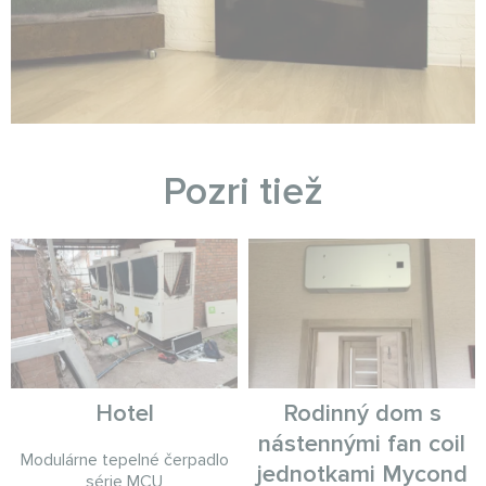
Pozri tiež
Hotel
Rodinný dom s
nástennými fan coil
Modulárne tepelné čerpadlo
jednotkami Mycond
série MCU