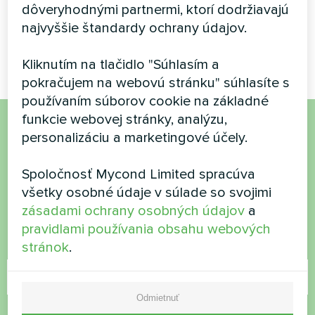
Tepelné čerpadlá MyCond
dôveryhodnými partnermi, ktorí dodržiavajú
nádržou MBT100
Split série BeeHeat poskytujú
najvyššie štandardy ochrany údajov.
efektívne vykurovanie a
chladenie po celý rok.
Kliknutím na tlačidlo "Súhlasím a
pokračujem na webovú stránku" súhlasíte s
používaním súborov cookie na základné
funkcie webovej stránky, analýzu,
personalizáciu a marketingové účely.
Chcete si kúpiť alebo máte
otázky?
Spoločnosť Mycond Limited spracúva
všetky osobné údaje v súlade so svojimi
Kontaktujte nás a my vám pomôžeme
zásadami ochrany osobných údajov
a
pravidlami používania obsahu webových
stránok
.
Názov
Odmietnuť
Telefónne číslo