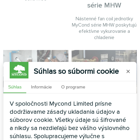
série MHW
Nástenné fan coil jednotky
MyCond série MHW poskytujú
efektívne vykurovanie a
chladenie
Súhlas so súbormi cookie
×
Súhlas
Informácie
O programe
Samostatne stojaci
Súkromný dom s
V spoločnosti Mycond Limited prísne
dom s tepelnými
tepelným čerpadlom
dodržiavame zásady ukladania údajov a
čerpadlami Mycond
Mycond MBasic
súborov cookie. Všetky údaje sú šifrované
Split série BeeHeat
a nikdy sa nezdieľajú bez vášho výslovného
MBasic MHM-U09HL je
súhlasu. Spolupracujeme výlučne s
spárovaný s vyrovnávacou