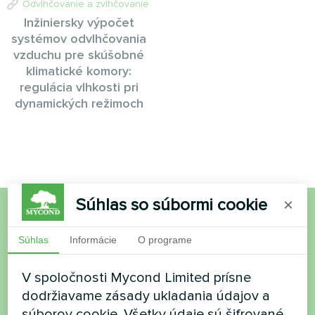
Odvlhčovanie a zvlhčovanie
Inžiniersky výpočet
systémov odvlhčovania
vzduchu pre skúšobné
klimatické komory:
regulácia vlhkosti pri
dynamických režimoch
Súhlas so súbormi cookie
×
Chcete si kúpiť alebo máte
Súhlas
Informácie
O programe
otázky?
V spoločnosti Mycond Limited prísne
dodržiavame zásady ukladania údajov a
Kontaktujte nás a my vám pomôžeme
súborov cookie. Všetky údaje sú šifrované