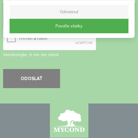
Odmietnuť
Prijať
zásady ochrany osobných údajov
Kontrola zabezpečenia
*
Povoľte všetky
Skontrolujte, či nie ste robot.