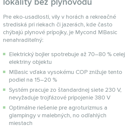
lokality bez plynovodu
Pre eko-usadlosti, vily v horách a rekreačné
strediská pri riekach či jazerách, kde často
chýbajú plynové prípojky, je Mycond MBasic
nenahraditeľný:
Elektrický bojler spotrebuje až 70–80 % celej
elektriny objektu
MBasic vďaka vysokému COP znižuje tento
podiel na 15–20 %
Systém pracuje zo štandardnej siete 230 V,
nevyžaduje trojfázové pripojenie 380 V
Optimálne riešenie pre agroturizmus a
glampingy v malebných, no odľahlých
miestach