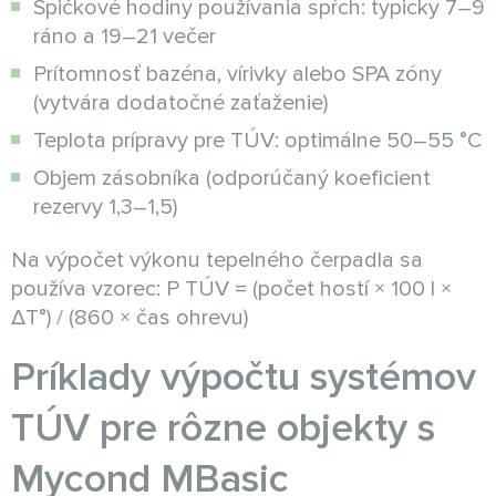
Špičkové hodiny používania spŕch: typicky 7–9
ráno a 19–21 večer
Prítomnosť bazéna, vírivky alebo SPA zóny
(vytvára dodatočné zaťaženie)
Teplota prípravy pre TÚV: optimálne 50–55 °C
Objem zásobníka (odporúčaný koeficient
rezervy 1,3–1,5)
Na výpočet výkonu tepelného čerpadla sa
používa vzorec: P TÚV = (počet hostí × 100 l ×
ΔT°) / (860 × čas ohrevu)
Príklady výpočtu systémov
TÚV pre rôzne objekty s
Mycond MBasic