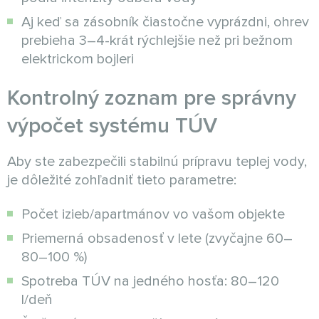
Aj keď sa zásobník čiastočne vyprázdni, ohrev
prebieha 3–4-krát rýchlejšie než pri bežnom
elektrickom bojleri
Kontrolný zoznam pre správny
výpočet systému TÚV
Aby ste zabezpečili stabilnú prípravu teplej vody,
je dôležité zohľadniť tieto parametre:
Počet izieb/apartmánov vo vašom objekte
Priemerná obsadenosť v lete (zvyčajne 60–
80–100 %)
Spotreba TÚV na jedného hosťa: 80–120
l/deň