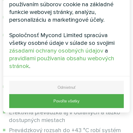
používaním súborov cookie na základné
týždňa pri zložitejších systémoch
funkcie webovej stránky, analýzu,
Systém pracuje zo štandardnej siete 230 V —
personalizáciu a marketingové účely.
nie je potrebná modernizácia elektroinštalácie
Spoločnosť Mycond Limited spracúva
Vďaka energetickej triede A+++ sú
všetky osobné údaje v súlade so svojimi
prevádzkové náklady minimálne
zásadami ochrany osobných údajov
a
Ideálne riešenie pre odľahlé
pravidlami používania obsahu webových
stránok
.
lokality
Pre eko-usadlosti v lese, vily v horách a
Odmietnuť
rekreačné strediská pri rieke, kde často nie je
Povoľte všetky
plynovod
Efektívna prevádzka aj v odľahlých a ťažko
dostupných miestach
Prevádzkový rozsah do +43 °C robí systém