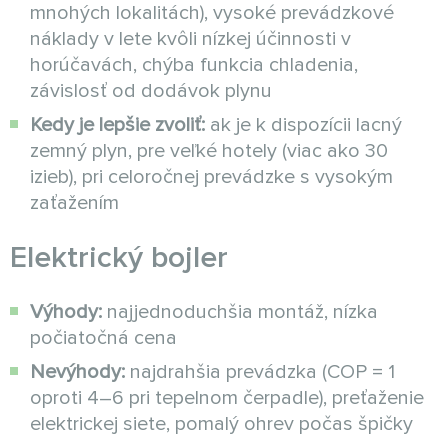
mnohých lokalitách), vysoké prevádzkové
náklady v lete kvôli nízkej účinnosti v
horúčavách, chýba funkcia chladenia,
závislosť od dodávok plynu
Kedy je lepšie zvoliť:
ak je k dispozícii lacný
zemný plyn, pre veľké hotely (viac ako 30
izieb), pri celoročnej prevádzke s vysokým
zaťažením
Elektrický bojler
Výhody:
najjednoduchšia montáž, nízka
počiatočná cena
Nevýhody:
najdrahšia prevádzka (COP = 1
oproti 4–6 pri tepelnom čerpadle), preťaženie
elektrickej siete, pomalý ohrev počas špičky