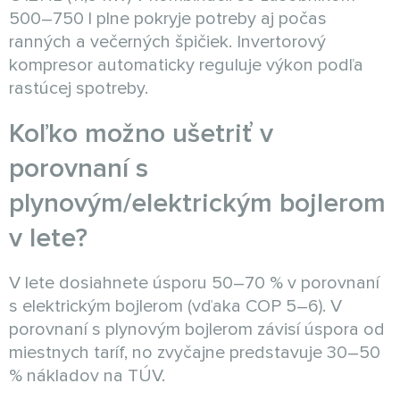
500–750 l plne pokryje potreby aj počas
ranných a večerných špičiek. Invertorový
kompresor automaticky reguluje výkon podľa
rastúcej spotreby.
Koľko možno ušetriť v
porovnaní s
plynovým/elektrickým bojlerom
v lete?
V lete dosiahnete úsporu 50–70 % v porovnaní
s elektrickým bojlerom (vďaka COP 5–6). V
porovnaní s plynovým bojlerom závisí úspora od
miestnych taríf, no zvyčajne predstavuje 30–50
% nákladov na TÚV.