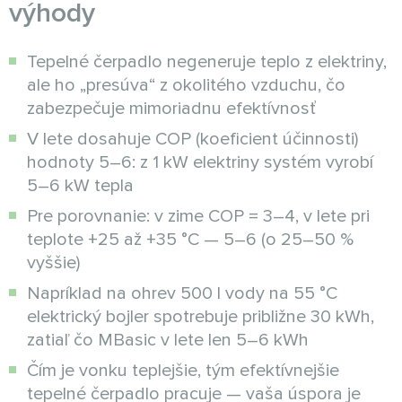
výhody
Tepelné čerpadlo negeneruje teplo z elektriny,
ale ho „presúva“ z okolitého vzduchu, čo
zabezpečuje mimoriadnu efektívnosť
V lete dosahuje COP (koeficient účinnosti)
hodnoty 5–6: z 1 kW elektriny systém vyrobí
5–6 kW tepla
Pre porovnanie: v zime COP = 3–4, v lete pri
teplote +25 až +35 °C — 5–6 (o 25–50 %
vyššie)
Napríklad na ohrev 500 l vody na 55 °C
elektrický bojler spotrebuje približne 30 kWh,
zatiaľ čo MBasic v lete len 5–6 kWh
Čím je vonku teplejšie, tým efektívnejšie
tepelné čerpadlo pracuje — vaša úspora je