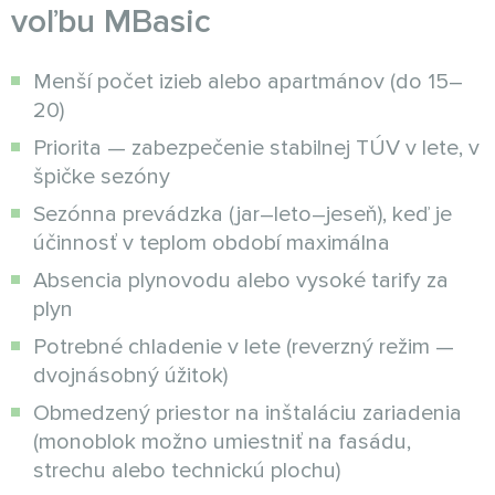
voľbu MBasic
Menší počet izieb alebo apartmánov (do 15–
20)
Priorita — zabezpečenie stabilnej TÚV v lete, v
špičke sezóny
Sezónna prevádzka (jar–leto–jeseň), keď je
účinnosť v teplom období maximálna
Absencia plynovodu alebo vysoké tarify za
plyn
Potrebné chladenie v lete (reverzný režim —
dvojnásobný úžitok)
Obmedzený priestor na inštaláciu zariadenia
(monoblok možno umiestniť na fasádu,
strechu alebo technickú plochu)