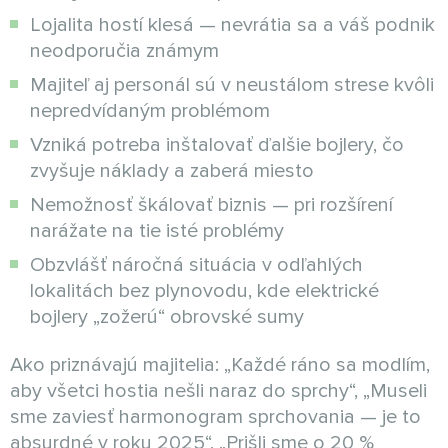
Lojalita hostí klesá — nevrátia sa a váš podnik
neodporučia známym
Majiteľ aj personál sú v neustálom strese kvôli
nepredvídaným problémom
Vzniká potreba inštalovať ďalšie bojlery, čo
zvyšuje náklady a zaberá miesto
Nemožnosť škálovať biznis — pri rozšírení
narážate na tie isté problémy
Obzvlášť náročná situácia v odľahlých
lokalitách bez plynovodu, kde elektrické
bojlery „zožerú“ obrovské sumy
Ako priznávajú majitelia: „Každé ráno sa modlím,
aby všetci hostia nešli naraz do sprchy“, „Museli
sme zaviesť harmonogram sprchovania — je to
absurdné v roku 2025“, „Prišli sme o 20 %