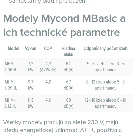
samostatný okruh pre bazén
Modely Mycond MBasic a
ich technické parametre
Model
Výkon
COP
Hladina
Odporúčaný počet izieb
hluku
MHM-
7,2
4,3
64
5–8 izieb alebo 3–5
U06HL
kW
(A7/W35)
dB(A)
apartmánov
MHM-
9,7
4,0
67
8–12 izieb alebo 5–8
U09HL
kW
dB(A)
apartmánov
MHM-
11,9
4,0
68
12–16 izieb alebo 8–10
U12HL
kW
dB(A)
apartmánov
Všetky modely pracujú zo siete 230 V, majú
triedu energetickej účinnosti A+++, používajú