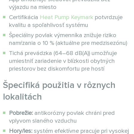
výjazdu na miesto
Certifikácia
Heat Pump Keymark
potvrdzuje
kvalitu a spoľahlivosť systému
Špeciálny povlak výmenníka znižuje riziko
namŕzania o 10 % (aktuálne pre medzisezónu)
Tichá prevádzka (64–68 dB(A)) umožňuje
umiestniť zariadenie v blízkosti obytných
priestorov bez diskomfortu pre hostí
Špecifiká použitia v rôznych
lokalitách
Pobrežie:
antikorózny povlak chráni pred
vplyvom slaného vzduchu
Hory/les:
systém efektívne pracuje pri vysokej