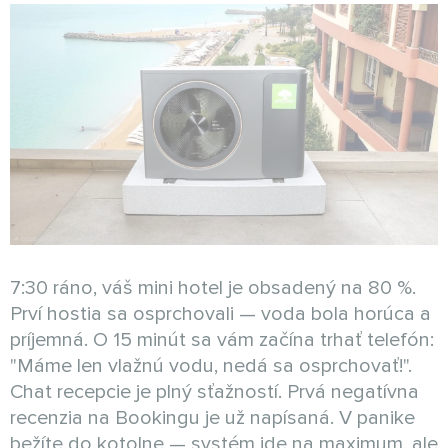
7:30 ráno, váš mini hotel je obsadený na 80 %.
Prví hostia sa osprchovali — voda bola horúca a
príjemná. O 15 minút sa vám začína trhať telefón:
"Máme len vlažnú vodu, nedá sa osprchovať!".
Chat recepcie je plný sťažností. Prvá negatívna
recenzia na Bookingu je už napísaná. V panike
bežíte do kotolne — systém ide na maximum, ale