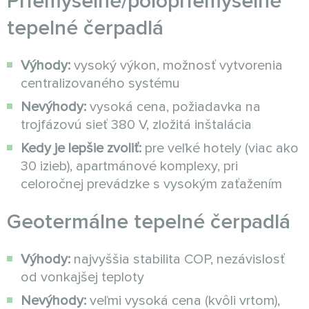
Priemyselné/polopriemyselné
tepelné čerpadlá
Výhody:
vysoký výkon, možnosť vytvorenia
centralizovaného systému
Nevýhody:
vysoká cena, požiadavka na
trojfázovú sieť 380 V, zložitá inštalácia
Kedy je lepšie zvoliť:
pre veľké hotely (viac ako
30 izieb), apartmánové komplexy, pri
celoročnej prevádzke s vysokým zaťažením
Geotermálne tepelné čerpadlá
Výhody:
najvyššia stabilita COP, nezávislosť
od vonkajšej teploty
Nevýhody:
veľmi vysoká cena (kvôli vrtom),