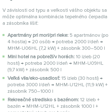
V závislosti od typu a veľkosti vášho objektu sa
môže optimálna kombinácia tepelného čerpadla
a zásobníka líšiť:
Apartmány pri mori/pri rieke:
5 apartmánov (po
4 hostia) → 20 osôb → potreba 2000 l/deň →
MHM-U06HL (7,2 kW) + zásobník 300–500 l
Mini hotel na pobreží/v horách:
10 izieb (20
hostí) → potreba 2000 l/deň → MHM-U09HL
(9,7 kW) + zásobník 500 l
Veľká vila/eko-usadlosť:
15 izieb (30 hostí) →
potreba 3000 l/deň → MHM-U12HL (11,9 kW) +
zásobník 750–1000 l
Rekreačné stredisko s bazénom:
12 izieb +
bazén → MHM-U12HL + zásobník 1000 l +