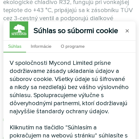
ekologické chladivo R32, fungujú pri vonkajšej
teplote do +43 °C, pripájajú sa k zásobníku TÚV
cez 3-cestný ventil a podporujú diaľkové
ovládanie cez aplikáciu
Mycond App
.
Súhlas so súbormi cookie
×
Kedy je vhodné zvoliť
Súhlas
Informácie
O programe
Mycond MBasic pre váš
V spoločnosti Mycond Limited prísne
objekt
dodržiavame zásady ukladania údajov a
súborov cookie. Všetky údaje sú šifrované
a nikdy sa nezdieľajú bez vášho výslovného
Riešenie pre obmedzený
súhlasu. Spolupracujeme výlučne s
rozpočet
dôveryhodnými partnermi, ktorí dodržiavajú
najvyššie štandardy ochrany údajov.
Monobloková konštrukcia nevyžaduje
Kliknutím na tlačidlo "Súhlasím a
dodatočný hydromodul vo vnútri objektu
pokračujem na webovú stránku" súhlasíte s
Montáž sa vykoná za 1–2 dni, na rozdiel od