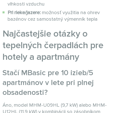
vlhkosti vzduchu
Pri rieke/jazere:
možnosť využitia na ohrev
bazénov cez samostatný výmenník tepla
Najčastejšie otázky o
tepelných čerpadlách pre
hotely a apartmány
Stačí MBasic pre 10 izieb/5
apartmánov v lete pri plnej
obsadenosti?
Áno, model MHM-U09HL (9,7 kW) alebo MHM-
U12HL (11,9 kW) v kombinácii so zásobníkom