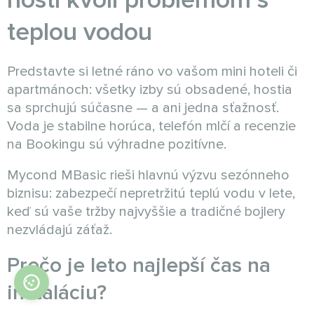
hostí kvôli problémom s
teplou vodou
Predstavte si letné ráno vo vašom mini hoteli či
apartmánoch: všetky izby sú obsadené, hostia
sa sprchujú súčasne — a ani jedna sťažnosť.
Voda je stabilne horúca, telefón mlčí a recenzie
na Bookingu sú výhradne pozitívne.
Mycond MBasic rieši hlavnú výzvu sezónneho
biznisu: zabezpečí nepretržitú teplú vodu v lete,
keď sú vaše tržby najvyššie a tradičné bojlery
nezvládajú záťaž.
Prečo je leto najlepší čas na
inštaláciu?