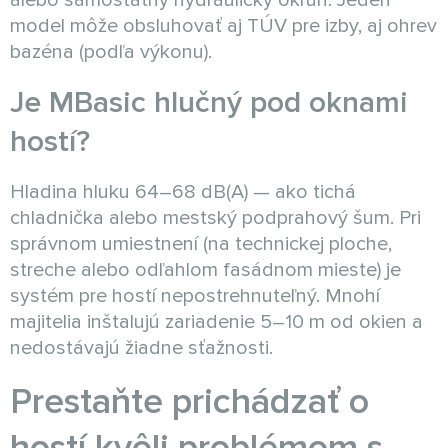
alebo samostatný hydraulický okruh. Jeden
model môže obsluhovať aj TÚV pre izby, aj ohrev
bazéna (podľa výkonu).
Je MBasic hlučný pod oknami
hostí?
Hladina hluku 64–68 dB(A) — ako tichá
chladnička alebo mestský podprahový šum. Pri
správnom umiestnení (na technickej ploche,
streche alebo odľahlom fasádnom mieste) je
systém pre hostí nepostrehnuteľný. Mnohí
majitelia inštalujú zariadenie 5–10 m od okien a
nedostávajú žiadne sťažnosti.
Prestaňte prichádzať o