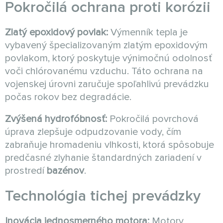
Pokročilá ochrana proti korózii
Zlatý epoxidový povlak:
Výmenník tepla je
vybavený špecializovaným zlatým epoxidovým
povlakom, ktorý poskytuje výnimočnú odolnosť
voči chlórovanému vzduchu. Táto ochrana na
vojenskej úrovni zaručuje spoľahlivú prevádzku
počas rokov bez degradácie.
Zvýšená hydrofóbnosť:
Pokročilá povrchová
úprava zlepšuje odpudzovanie vody, čím
zabraňuje hromadeniu vlhkosti, ktorá spôsobuje
predčasné zlyhanie štandardných zariadení v
prostredí
bazénov
.
Technológia tichej prevádzky
Inovácia jednosmerného motora:
Motory