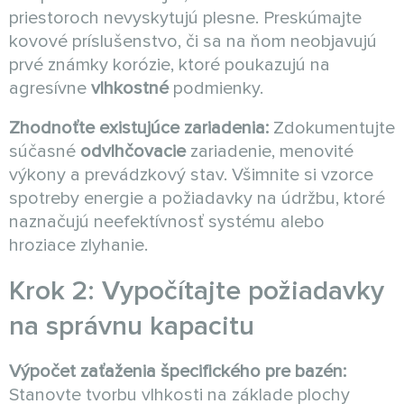
priestoroch nevyskytujú plesne. Preskúmajte
kovové príslušenstvo, či sa na ňom neobjavujú
prvé známky korózie, ktoré poukazujú na
agresívne
vlhkostné
podmienky.
Zhodnoťte existujúce zariadenia:
Zdokumentujte
súčasné
odvlhčovacie
zariadenie, menovité
výkony a prevádzkový stav. Všimnite si vzorce
spotreby energie a požiadavky na údržbu, ktoré
naznačujú neefektívnosť systému alebo
hroziace zlyhanie.
Krok 2: Vypočítajte požiadavky
na správnu kapacitu
Výpočet zaťaženia špecifického pre bazén:
Stanovte tvorbu vlhkosti na základe plochy