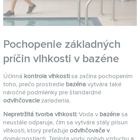
Pochopenie základných
príčin vlhkosti v bazéne
Účinná
kontrola vlhkosti
sa začína pochopením
toho, prečo prostredie
bazéna
vytvára také
náročné podmienky pre štandardné
odvlhčovacie
zariadenia.
Nepretržitá tvorba vlhkosti:
Voda v
bazéne
sa
neustále odparuje, čím sa vytvára stály prísun
vlhkosti, ktorý preťažuje
odvlhčovače v
domácnostiach. Teplota vody, pohyb vzduchu a