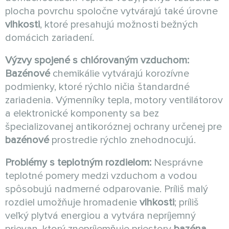
plocha povrchu spoločne vytvárajú také úrovne
vlhkosti
, ktoré presahujú možnosti bežných
domácich zariadení.
Výzvy spojené s chlórovaným vzduchom:
Bazénové
chemikálie vytvárajú korozívne
podmienky, ktoré rýchlo ničia štandardné
zariadenia. Výmenníky tepla, motory ventilátorov
a elektronické komponenty sa bez
špecializovanej antikoróznej ochrany určenej pre
bazénové
prostredie rýchlo znehodnocujú.
Problémy s teplotným rozdielom:
Nesprávne
teplotné pomery medzi vzduchom a vodou
spôsobujú nadmerné odparovanie. Príliš malý
rozdiel umožňuje hromadenie
vlhkosti
; príliš
veľký plytvá energiou a vytvára nepríjemný