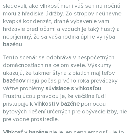
sledovali, ako vlhkosť mení váš sen na nočnú
moru z hľadiska údržby. Zo stropov neúnavne
kvapká kondenzát, drahé vybavenie vám
hrdzavie pred očami a vzduch je taký hustý a
nepríjemný, že sa vaša rodina úplne vyhýba
bazénu
.
Tento scenár sa odohráva v nespočetných
domácnostiach na celom svete. Výskumy
ukazujú, že takmer štyria z piatich majiteľov
bazénov
majú počas prvého roka prevádzky
vážne problémy
súvisiace s vlhkosťou
.
Frustrujúcou pravdou je, že väčšina ľudí
pristupuje k
vlhkosti v bazéne
pomocou
bytových riešení určených pre obývacie izby, nie
pre vodné prostredie.
Vlhkosť v bazéne
nie je len nepríjemnosť - je to