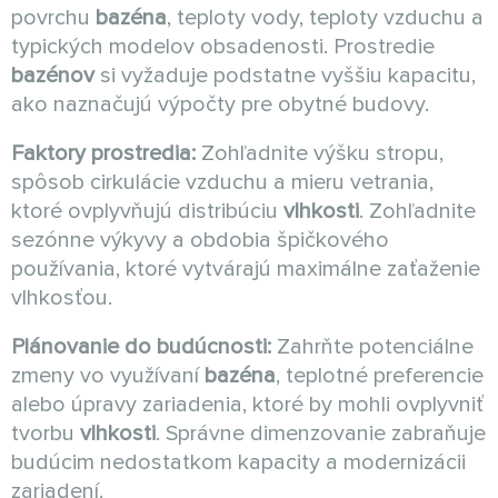
povrchu
bazéna
, teploty vody, teploty vzduchu a
typických modelov obsadenosti. Prostredie
bazénov
si vyžaduje podstatne vyššiu kapacitu,
ako naznačujú výpočty pre obytné budovy.
Faktory prostredia:
Zohľadnite výšku stropu,
spôsob cirkulácie vzduchu a mieru vetrania,
ktoré ovplyvňujú distribúciu
vlhkosti
. Zohľadnite
sezónne výkyvy a obdobia špičkového
používania, ktoré vytvárajú maximálne zaťaženie
vlhkosťou.
Plánovanie do budúcnosti:
Zahrňte potenciálne
zmeny vo využívaní
bazéna
, teplotné preferencie
alebo úpravy zariadenia, ktoré by mohli ovplyvniť
tvorbu
vlhkosti
. Správne dimenzovanie zabraňuje
budúcim nedostatkom kapacity a modernizácii
zariadení.