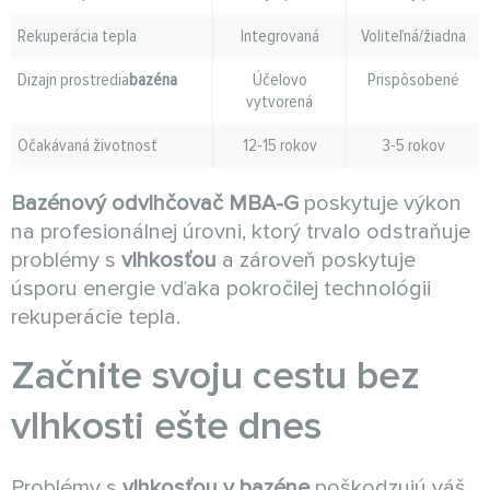
Rekuperácia tepla
Integrovaná
Voliteľná/žiadna
Dizajn prostredia
bazéna
Účelovo
Prispôsobené
vytvorená
Očakávaná životnosť
12-15 rokov
3-5 rokov
Bazénový odvlhčovač MBA-G
poskytuje výkon
na profesionálnej úrovni, ktorý trvalo odstraňuje
problémy s
vlhkosťou
a zároveň poskytuje
úsporu energie vďaka pokročilej technológii
rekuperácie tepla.
Začnite svoju cestu bez
vlhkosti ešte dnes
Problémy s
vlhkosťou v bazéne
poškodzujú váš