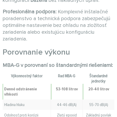
konfigurácii
bazéna
bez nákladných úprav.
Profesionálna podpora:
Komplexné inštalačné
poradenstvo a technická podpora zabezpečujú
optimálne nastavenie bez ohľadu na zložitosť
zariadenia alebo existujúcu konfiguráciu
zariadenia.
Porovnanie výkonu
MBA-G v porovnaní so štandardnými riešeniami:
Výkonnostný faktor
Rad MBA-G
Štandardné
jednotky
Denné odstránenie
53-108 litrov
20-40 litrov
vlhkosti
Hladina hluku
44-46 dB(A)
55-70 dB(A)
Odolnosť proti korózii
Zlatý epoxid
Základný povlak