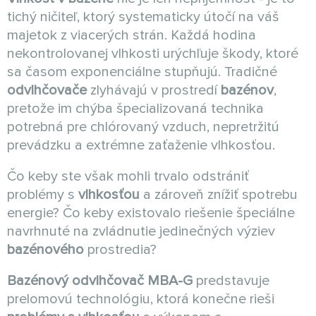
tichý ničiteľ, ktorý systematicky útočí na váš
majetok z viacerých strán. Každá hodina
nekontrolovanej vlhkosti urýchľuje škody, ktoré
sa časom exponenciálne stupňujú. Tradičné
odvlhčovače
zlyhávajú v prostredí
bazénov
,
pretože im chýba špecializovaná technika
potrebná pre chlórovaný vzduch, nepretržitú
prevádzku a extrémne zaťaženie vlhkosťou.
Čo keby ste však mohli trvalo odstrániť
problémy s
vlhkosťou
a zároveň znížiť spotrebu
energie? Čo keby existovalo riešenie špeciálne
navrhnuté na zvládnutie jedinečných výziev
bazénového
prostredia?
Bazénový odvlhčovač MBA-G
predstavuje
prelomovú technológiu, ktorá konečne rieši