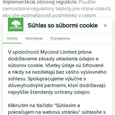
Implementácia zónovej regulácie:
Použite
samostatné regulátory teploty pre rôzne oblasti,
aby ste optimalizovali podmienky v celom
priestore. Priestory
bazéna
, šatne a cirkulačné
Súhlas so súbormi cookie
×
priestory môžu vyžadovať rôzne nastavenia
teploty pre dosiahnutie maximálnej účinnosti.
Súhlas
Informácie
O programe
Krok 4: Implementácia
V spoločnosti Mycond Limited prísne
zariadení profesionálnej triedy
dodržiavame zásady ukladania údajov a
súborov cookie. Všetky údaje sú šifrované
Špecializované bazénové odvlhčovače:
a nikdy sa nezdieľajú bez vášho výslovného
Inštalujte zariadenia špeciálne navrhnuté pre
súhlasu. Spolupracujeme výlučne s
prostredie
bazénov
s komponentmi odolnými
dôveryhodnými partnermi, ktorí dodržiavajú
voči korózii, vhodnými hodnotami výkonu a
najvyššie štandardy ochrany údajov.
možnosťami integrácie s existujúcimi systémami
HVAC.
Kliknutím na tlačidlo "Súhlasím a
pokračujem na webovú stránku" súhlasíte s