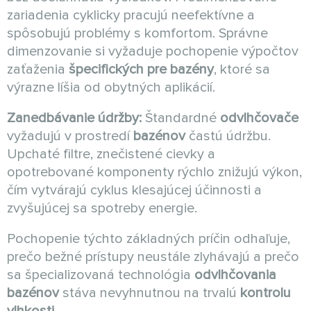
zariadenia cyklicky pracujú neefektívne a
spôsobujú problémy s komfortom. Správne
dimenzovanie si vyžaduje pochopenie výpočtov
zaťaženia
špecifických pre bazény
, ktoré sa
výrazne líšia od obytných aplikácií.
Zanedbávanie údržby:
Štandardné
odvlhčovače
vyžadujú v prostredí
bazénov
častú údržbu.
Upchaté filtre, znečistené cievky a
opotrebované komponenty rýchlo znižujú výkon,
čím vytvárajú cyklus klesajúcej účinnosti a
zvyšujúcej sa spotreby energie.
Pochopenie týchto základných príčin odhaľuje,
prečo bežné prístupy neustále zlyhávajú a prečo
sa špecializovaná technológia
odvlhčovania
bazénov
stáva nevyhnutnou na trvalú
kontrolu