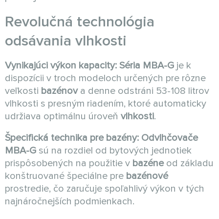
Revolučná technológia
odsávania vlhkosti
Vynikajúci výkon kapacity:
Séria MBA-G
je k
dispozícii v troch modeloch určených pre rôzne
veľkosti
bazénov
a denne odstráni 53-108 litrov
vlhkosti s presným riadením, ktoré automaticky
udržiava optimálnu úroveň
vlhkosti
.
Špecifická technika pre bazény:
Odvlhčovače
MBA-G
sú na rozdiel od bytových jednotiek
prispôsobených na použitie v
bazéne
od základu
konštruované špeciálne pre
bazénové
prostredie, čo zaručuje spoľahlivý výkon v tých
najnáročnejších podmienkach.