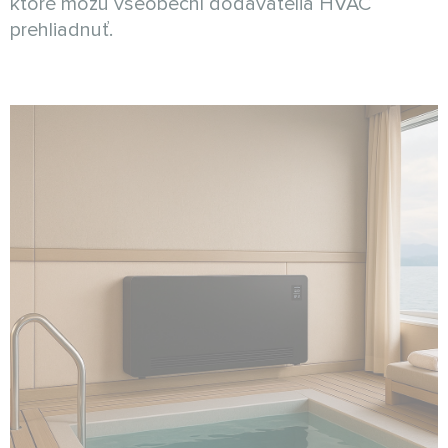
ktoré môžu všeobecní dodávatelia HVAC
prehliadnuť.