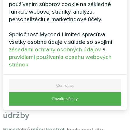
Integrácia rekuperácie tepla:
Zaradenie
používaním súborov cookie na základné
systémov, ktoré zachytávajú odpadové teplo z
funkcie webovej stránky, analýzu,
procesov
odvlhčovania
a presmerujú ho na
personalizáciu a marketingové účely.
vykurovanie priestorov alebo ohrev vody v
bazéne
. Tento prístup zvyšuje účinnosť a
Spoločnosť Mycond Limited spracúva
zároveň znižuje prevádzkové náklady.
všetky osobné údaje v súlade so svojimi
zásadami ochrany osobných údajov
a
Pokročilé ovládacie prvky:
Používajte
pravidlami používania obsahu webových
sofistikované riadiace systémy, ktoré monitorujú
stránok
.
viaceré parametre a automaticky upravujú
prevádzku. Inteligentné ovládacie prvky
zabraňujú
nadmernému
odvlhčovaniu a zároveň
Odmietnuť
trvalo udržiavajú optimálne podmienky.
Povoľte všetky
Krok 5: Zavedenie protokolov
údržby
Pravidelné plány kontrol:
Implementujte