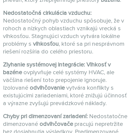
prievan, ktorý znepríjemňuje priestory
bazéna
.
Nedostatočná cirkulácia vzduchu:
Nedostatočný pohyb vzduchu spôsobuje, že v
rohoch a nízkych oblastiach vznikajú vrecká s
vlhkosťou. Stagnujúci vzduch vytvára lokálne
problémy s
vlhkosťou
, ktoré sa pri nesprávnom
riešení rozšíria do celého priestoru.
Zlyhanie systémovej integrácie:
Vlhkosť v
bazéne
ovplyvňuje celé systémy HVAC, ale
väčšina riešení toto prepojenie ignoruje.
Izolované
odvlhčovanie
vytvára konflikty s
existujúcimi zariadeniami, ktoré znižujú účinnosť
a výrazne zvyšujú prevádzkové náklady.
Chyby pri dimenzovaní zariadení:
Nedostatočne
dimenzované
odvlhčovače
pracujú nepretržite
bez dosiahnutia výsledkov. Predimenzované