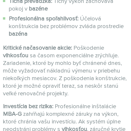
Tichá prevádzka:
Tichý výkon zachováva
pokoj v
bazéne
Profesionálna spoľahlivosť:
Účelová
konštrukcia bez problémov zvláda prostredie
bazéna
Kritické načasovanie akcie:
Poškodenie
vlhkosťou
sa časom exponenciálne zrýchľuje.
Zariadenie, ktoré by mohlo byť chránené dnes,
môže vyžadovať nákladnú výmenu v priebehu
niekoľkých mesiacov. Z poškodenia konštrukcie,
ktoré je možné opraviť teraz, sa neskôr stanú
veľké renovačné projekty.
Investícia bez rizika:
Profesionálne inštalácie
MBA-G
zahŕňajú komplexné záruky na výkon,
ktoré chránia vašu investíciu. Ak systém úplne
neodstráni problémy s
vlhkosťou
, záručné krytie