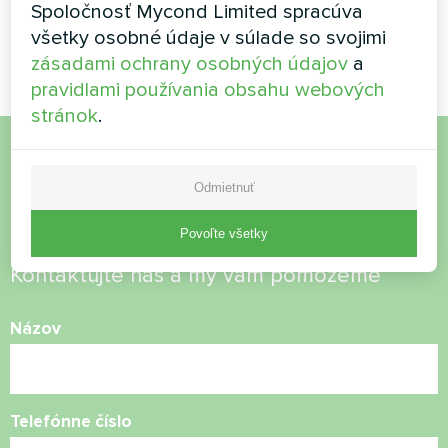
Spoločnosť Mycond Limited spracúva
tepelné čerpadlo radu Artic
všetky osobné údaje v súlade so svojimi
Home Basic
zásadami ochrany osobných údajov
a
pravidlami používania obsahu webových
stránok
.
Chcete si kúpiť alebo máte
Odmietnuť
otázky?
Povoľte všetky
Kontaktujte nás a my vám pomôžeme
Názov
Telefónne číslo