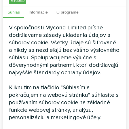
Mycond MVC700-A
Súhlas
Informácie
O programe
Vetracia jednotka s
rekuperáciou energie MyCond
MVC700-A zaisťuje neustály
V spoločnosti Mycond Limited prísne
prísun čerstvého vzduchu a
dodržiavame zásady ukladania údajov a
zároveň spätne získava teplo
súborov cookie. Všetky údaje sú šifrované
z odpadového vzduchu.
a nikdy sa nezdieľajú bez vášho výslovného
súhlasu. Spolupracujeme výlučne s
dôveryhodnými partnermi, ktorí dodržiavajú
najvyššie štandardy ochrany údajov.
Kliknutím na tlačidlo "Súhlasím a
pokračujem na webovú stránku" súhlasíte s
Administratívna
Kancelária údržby
používaním súborov cookie na základné
budova
bývania
funkcie webovej stránky, analýzu,
personalizáciu a marketingové účely.
Split tepelné čerpadlo Artic
Splitové tepelné čerpadlo
Home Séria Basic
radu Hotstar a splitové