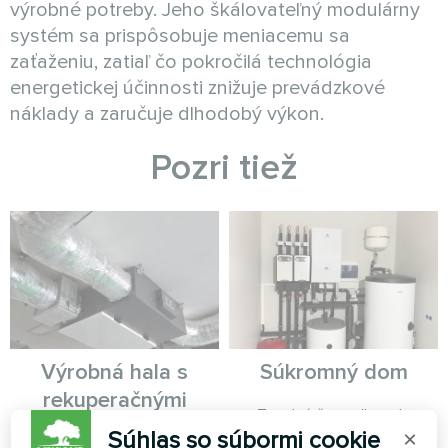
výrobné potreby. Jeho škálovateľný modulárny
systém sa prispôsobuje meniacemu sa
zaťaženiu, zatiaľ čo pokročilá technológia
energetickej účinnosti znižuje prevádzkové
náklady a zaručuje dlhodobý výkon.
Pozri tiež
Výrobná hala s
Súkromný dom
rekuperačnými
Tepelné čerpadlo radu
vetracími jednotkami
BeeHeat
Súhlas so súbormi cookie
×