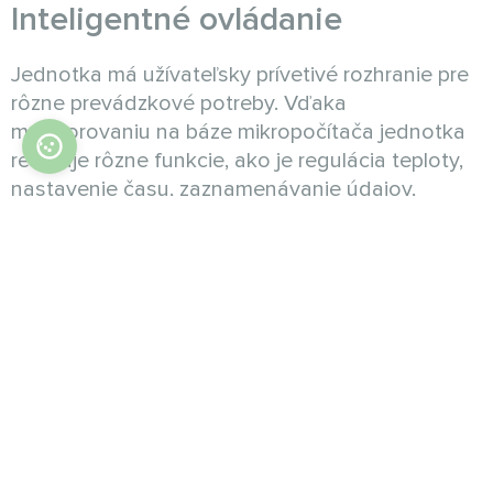
Inteligentné ovládanie
Jednotka má užívateľsky prívetivé rozhranie pre
rôzne prevádzkové potreby. Vďaka
monitorovaniu na báze mikropočítača jednotka
realizuje rôzne funkcie, ako je regulácia teploty,
nastavenie času, zaznamenávanie údajov,
zobrazenie stavu, výstup alarmu, nastavenie
teploty a skupinové riadenie.