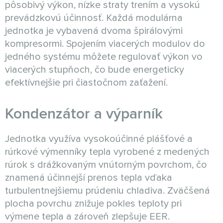
pôsobivý výkon, nízke straty trením a vysokú
prevádzkovú účinnosť. Každá modulárna
jednotka je vybavená dvoma špirálovými
kompresormi. Spojením viacerých modulov do
jedného systému môžete regulovať výkon vo
viacerých stupňoch, čo bude energeticky
efektívnejšie pri čiastočnom zaťažení.
Kondenzátor a výparník
Jednotka využíva vysokoúčinné plášťové a
rúrkové výmenníky tepla vyrobené z medených
rúrok s drážkovaným vnútorným povrchom, čo
znamená účinnejší prenos tepla vďaka
turbulentnejšiemu prúdeniu chladiva. Zväčšená
plocha povrchu znižuje pokles teploty pri
výmene tepla a zároveň zlepšuje EER.