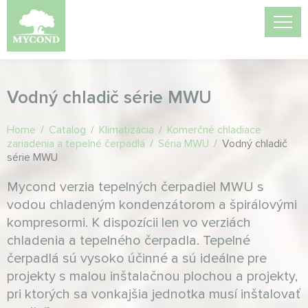
Vodný chladič série MWU
Home
/
Catalog
/
Klimatizácia
/
Komerčné chladiace
zariadenia a tepelné čerpadlá
/
Séria MWU
/
Vodný chladič
série MWU
Mycond verzia tepelných čerpadiel MWU s
vodou chladeným kondenzátorom a špirálovými
kompresormi. K dispozícii len vo verziách
chladenia a tepelného čerpadla. Tepelné
čerpadlá sú vysoko účinné a sú ideálne pre
projekty s malou inštalačnou plochou a projekty,
pri ktorých sa vonkajšia jednotka musí inštalovať