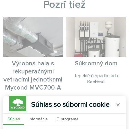
Pozri tiež
Výrobná hala s
Súkromný dom
rekuperačnými
Tepelné čerpadlo radu
vetracími jednotkami
BeeHeat
Mycond MVC700-A
Vetracia jednotka s
Súhlas so súbormi cookie
×
rekuperáciou energie MyCond
MVC700-A zaisťuje neustály
prísun čerstvého vzduchu a
Súhlas
Informácie
O programe
zároveň spätne získava teplo
z odpadového vzduchu.