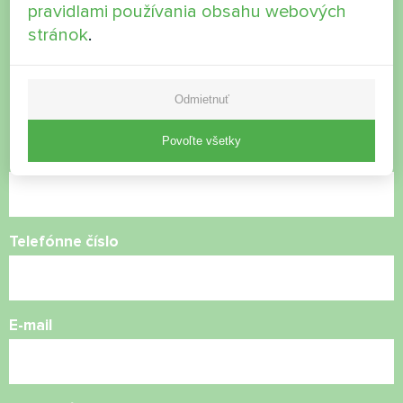
pravidlami používania obsahu webových
Chcete si kúpiť alebo máte
stránok
.
otázky?
Odmietnuť
Kontaktujte nás a my vám pomôžeme
Povoľte všetky
Názov
Telefónne číslo
E-mail