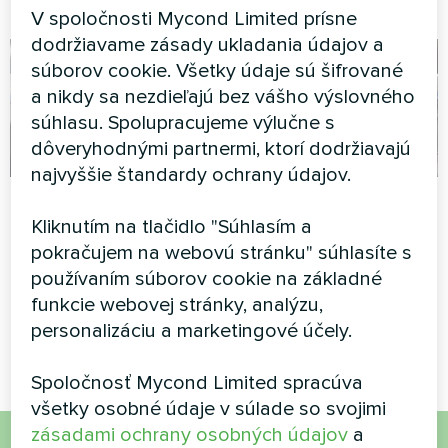
V spoločnosti Mycond Limited prísne
dodržiavame zásady ukladania údajov a
súborov cookie. Všetky údaje sú šifrované
a nikdy sa nezdieľajú bez vášho výslovného
súhlasu. Spolupracujeme výlučne s
dôveryhodnými partnermi, ktorí dodržiavajú
najvyššie štandardy ochrany údajov.
Administratívna
Kancelária údržby
Kliknutím na tlačidlo "Súhlasím a
budova
bývania
pokračujem na webovú stránku" súhlasíte s
Split tepelné čerpadlo Artic
Splitové tepelné čerpadlo
používaním súborov cookie na základné
Home Séria Basic
radu Hotstar a splitové
funkcie webovej stránky, analýzu,
tepelné čerpadlo radu Artic
personalizáciu a marketingové účely.
Home Basic
Spoločnosť Mycond Limited spracúva
všetky osobné údaje v súlade so svojimi
zásadami ochrany osobných údajov
a