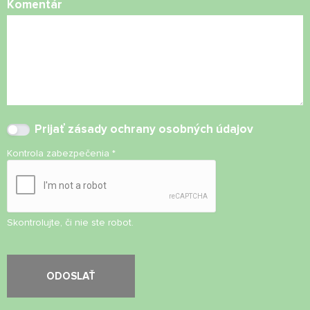
Komentár
Prijať
zásady ochrany osobných údajov
Kontrola zabezpečenia
*
Skontrolujte, či nie ste robot.