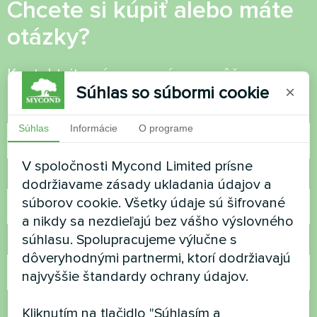
Chcete si kúpiť alebo máte
otázky?
Kontaktujte nás a my vám pomôžeme
Súhlas so súbormi cookie
×
Názov
Súhlas
Informácie
O programe
V spoločnosti Mycond Limited prísne
Telefónne číslo
dodržiavame zásady ukladania údajov a
súborov cookie. Všetky údaje sú šifrované
a nikdy sa nezdieľajú bez vášho výslovného
súhlasu. Spolupracujeme výlučne s
E-mail
dôveryhodnými partnermi, ktorí dodržiavajú
najvyššie štandardy ochrany údajov.
Komentár
Kliknutím na tlačidlo "Súhlasím a