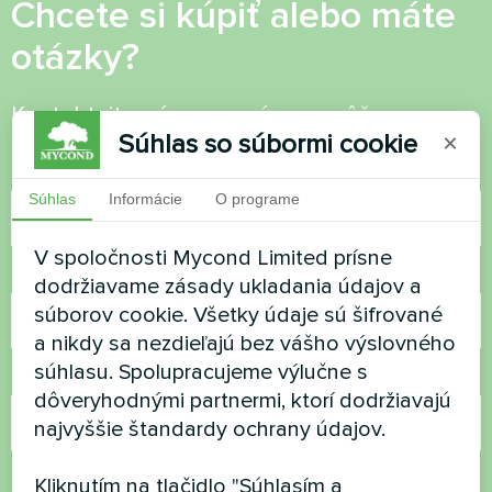
Chcete si kúpiť alebo máte
otázky?
Kontaktujte nás a my vám pomôžeme
Súhlas so súbormi cookie
×
Názov
Súhlas
Informácie
O programe
V spoločnosti Mycond Limited prísne
Telefónne číslo
dodržiavame zásady ukladania údajov a
súborov cookie. Všetky údaje sú šifrované
a nikdy sa nezdieľajú bez vášho výslovného
súhlasu. Spolupracujeme výlučne s
E-mail
dôveryhodnými partnermi, ktorí dodržiavajú
najvyššie štandardy ochrany údajov.
Komentár
Kliknutím na tlačidlo "Súhlasím a