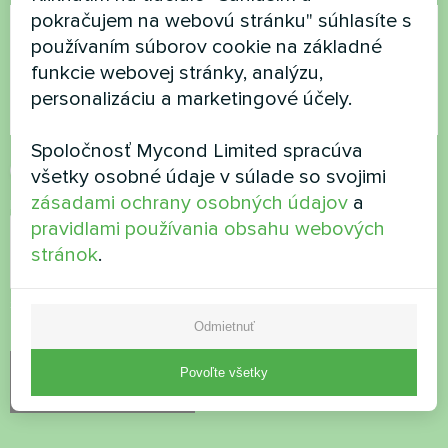
pokračujem na webovú stránku" súhlasíte s
používaním súborov cookie na základné
funkcie webovej stránky, analýzu,
personalizáciu a marketingové účely.
Spoločnosť Mycond Limited spracúva
Prijať
zásady ochrany osobných údajov
všetky osobné údaje v súlade so svojimi
zásadami ochrany osobných údajov
a
Kontrola zabezpečenia
*
pravidlami používania obsahu webových
stránok
.
Skontrolujte, či nie ste robot.
Odmietnuť
Povoľte všetky