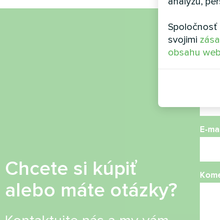
analýzu, per
Spoločnosť 
Náz
svojimi
zása
obsahu web
Telef
E-mai
Chcete si kúpiť
Kome
alebo máte otázky?