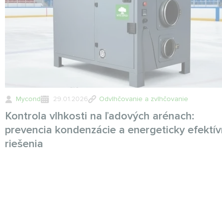
Mycond
29.01.2026
Odvlhčovanie a zvlhčovanie
Kontrola vlhkosti na ľadových arénach:
prevencia kondenzácie a energeticky efektí
riešenia