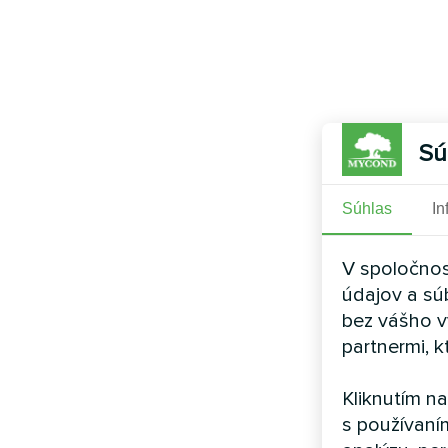
Sú
Súhlas
In
V spoločnos
údajov a sú
bez vášho v
partnermi, k
Kliknutím n
s používaní