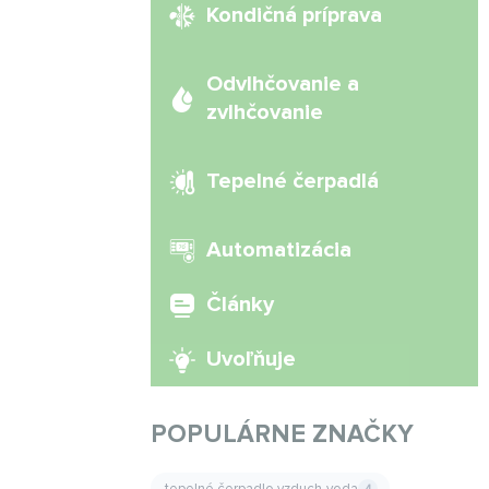
Kondičná príprava
Odvlhčovanie a
zvlhčovanie
Tepelné čerpadlá
Automatizácia
Články
Uvoľňuje
POPULÁRNE ZNAČKY
tepelné čerpadlo vzduch-voda