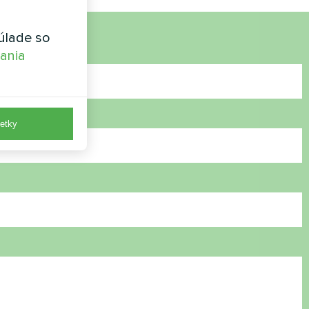
úlade so
vania
etky