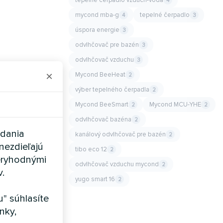
4
mycond mba-g
tepelné čerpadlo
4
3
úspora energie
3
odvlhčovač pre bazén
3
odvlhčovač vzduchu
3
×
Mycond BeeHeat
2
výber tepelného čerpadla
2
Mycond BeeSmart
Mycond MCU-YHE
2
2
odvlhčovač bazéna
2
adania
kanálový odvlhčovač pre bazén
2
nezdieľajú
tibo eco 12
2
eryhodnými
odvlhčovač vzduchu mycond
2
v.
yugo smart 16
2
" súhlasíte
nky,