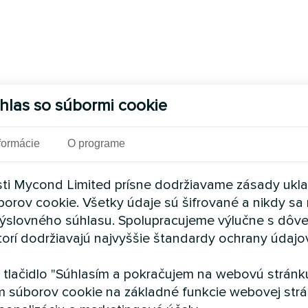
hlas so súbormi cookie
formácie
O programe
ti Mycond Limited prísne dodržiavame zásady ukl
borov cookie. Všetky údaje sú šifrované a nikdy sa 
ýslovného súhlasu. Spolupracujeme výlučne s dôv
torí dodržiavajú najvyššie štandardy ochrany údajo
a tlačidlo "Súhlasím a pokračujem na webovú stránku
m súborov cookie na základné funkcie webovej strá