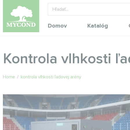
Domov
Katalóg
Kontrola vlhkosti ľ
Home
/
kontrola vlhkosti ľadovej arény