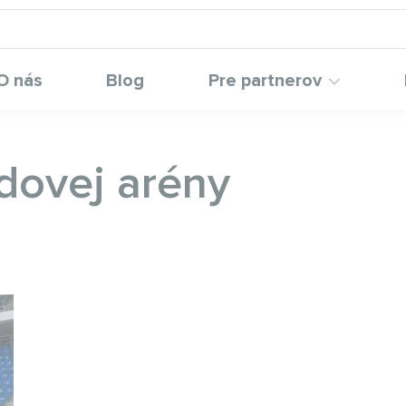
O nás
Blog
Pre partnerov
adovej arény