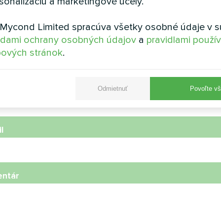
sonalizáciu a marketingové účely.
Mycond Limited spracúva všetky osobné údaje v s
ov
dami ochrany osobných údajov
a
pravidlami použí
ových stránok
.
ónne číslo
Odmietnuť
Povoľte vš
l
ntár