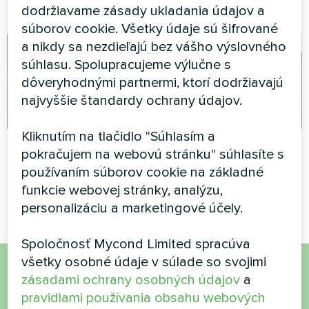
Home Séria Basic
série MCU
dodržiavame zásady ukladania údajov a
súborov cookie. Všetky údaje sú šifrované
a nikdy sa nezdieľajú bez vášho výslovného
súhlasu. Spolupracujeme výlučne s
dôveryhodnými partnermi, ktorí dodržiavajú
najvyššie štandardy ochrany údajov.
Kliknutím na tlačidlo "Súhlasím a
Apartmán
Planetárium
pokračujem na webovú stránku" súhlasíte s
používaním súborov cookie na základné
Split tepelné čerpadlo Artic
Split tepelné čerpadlo Artic
Home Smart series
Home Smart series
funkcie webovej stránky, analýzu,
personalizáciu a marketingové účely.
Spoločnosť Mycond Limited spracúva
všetky osobné údaje v súlade so svojimi
zásadami ochrany osobných údajov
a
Chcete si kúpiť alebo máte
pravidlami používania obsahu webových