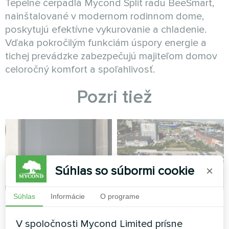
Tepelné čerpadlá Mycond Split radu BeeSmart,
nainštalované v modernom rodinnom dome,
poskytujú efektívne vykurovanie a chladenie.
Vďaka pokročilým funkciám úspory energie a
tichej prevádzke zabezpečujú majiteľom domov
celoročný komfort a spoľahlivosť.
Pozri tiež
Súhlas so súbormi cookie
×
Súhlas
Informácie
O programe
Apartmán
Kancelárska budova
V spoločnosti Mycond Limited prísne
Split tepelné čerpadlo Artic
Modulárne tepelné čerpadlo