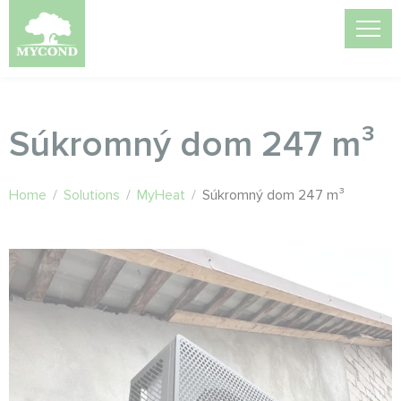
Súkromný dom 247 m³
Home
/
Solutions
/
MyHeat
/
Súkromný dom 247 m³