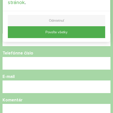
otázky?
stránok
.
Kontaktujte nás a my vám pomôžeme
Odmietnuť
Názov
Povoľte všetky
Telefónne číslo
E-mail
Komentár