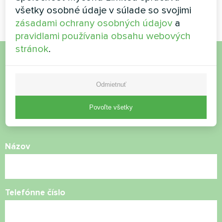
série MCU
Home Smart series
všetky osobné údaje v súlade so svojimi
zásadami ochrany osobných údajov
a
pravidlami používania obsahu webových
stránok
.
Chcete si kúpiť alebo máte
Odmietnuť
otázky?
Povoľte všetky
Kontaktujte nás a my vám pomôžeme
Názov
Telefónne číslo