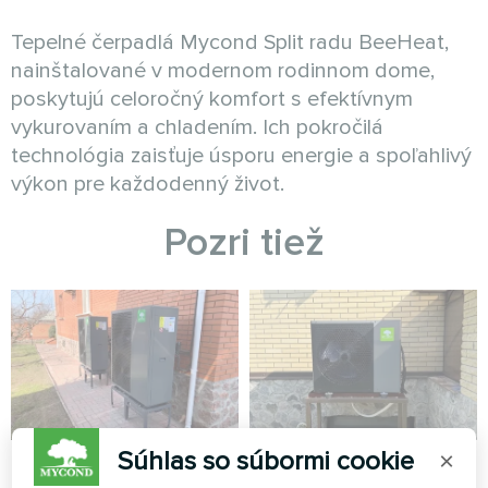
Tepelné čerpadlá Mycond Split radu BeeHeat,
nainštalované v modernom rodinnom dome,
poskytujú celoročný komfort s efektívnym
vykurovaním a chladením. Ich pokročilá
technológia zaisťuje úsporu energie a spoľahlivý
výkon pre každodenný život.
Pozri tiež
Súhlas so súbormi cookie
×
Súkromný dom
Chata vybavená