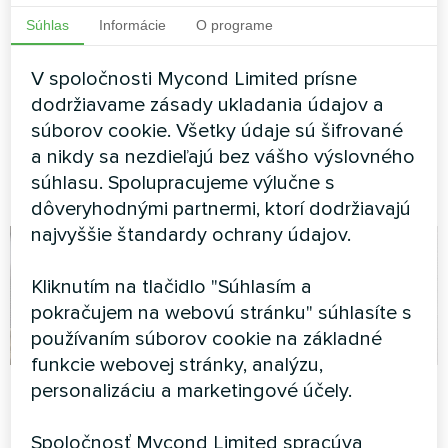
tepelnými čerpadlami
Tepelné čerpadlo typu
Súhlas
Informácie
O programe
Mycond Split série
monoblok série BeeEco
BeeHeat
MHCM 18 SU3A
V spoločnosti Mycond Limited prísne
dodržiavame zásady ukladania údajov a
Tepelné čerpadlá MyCond
Split série BeeHeat
súborov cookie. Všetky údaje sú šifrované
zabezpečujú efektívne
a nikdy sa nezdieľajú bez vášho výslovného
vykurovanie a chladenie po
súhlasu. Spolupracujeme výlučne s
celý rok.
dôveryhodnými partnermi, ktorí dodržiavajú
najvyššie štandardy ochrany údajov.
Kliknutím na tlačidlo "Súhlasím a
pokračujem na webovú stránku" súhlasíte s
používaním súborov cookie na základné
funkcie webovej stránky, analýzu,
Továreň
Chata
personalizáciu a marketingové účely.
Modulárne tepelné čerpadlo
Split tepelné čerpadlo Artic
Spoločnosť Mycond Limited spracúva