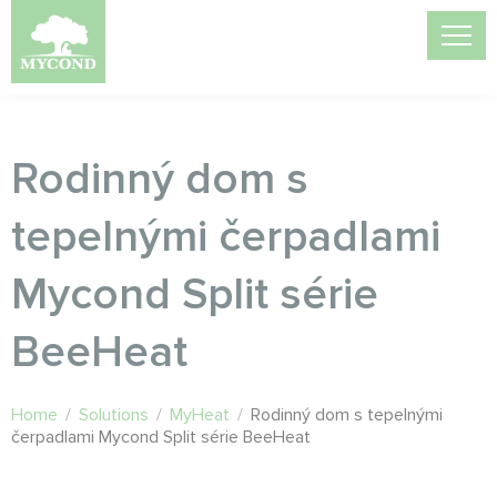
Rodinný dom s
tepelnými čerpadlami
Mycond Split série
BeeHeat
Home
/
Solutions
/
MyHeat
/
Rodinný dom s tepelnými
čerpadlami Mycond Split série BeeHeat