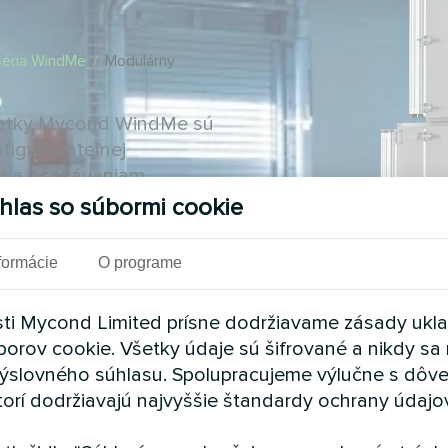
Séria WindMe
/
Modulárny
notky Mycond WindMe sú
nfigurovateľnej
ám a očakávaniam
hlas so súbormi cookie
formácie
O programe
ti Mycond Limited prísne dodržiavame zásady ukl
borov cookie. Všetky údaje sú šifrované a nikdy sa 
ýslovného súhlasu. Spolupracujeme výlučne s dôv
torí dodržiavajú najvyššie štandardy ochrany údajo