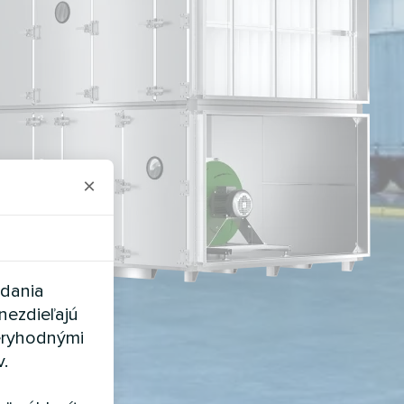
×
adania
nezdieľajú
eryhodnými
v.