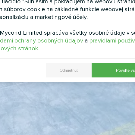
a tlačidlo "Súhlasím a pokračujem na webovú stránku
m súborov cookie na základné funkcie webovej strá
sonalizáciu a marketingové účely.
Mycond Limited spracúva všetky osobné údaje v s
dami ochrany osobných údajov
a
pravidlami použí
ových stránok
.
Odmietnuť
Povoľte vš