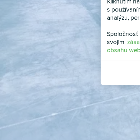
Kliknutím n
s používaní
analýzu, per
Spoločnosť 
svojimi
zása
obsahu web