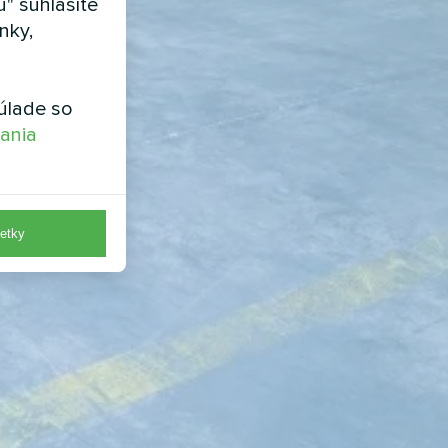
" súhlasíte
nky,
úlade so
vania
etky