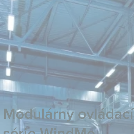
Modulárny ovládací
série WindMe