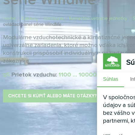
Home
/
Catalog
/
Ventilácia
/
Komerčné vetracie jednotky
/
ovládací panel série WindMe
Modulárne vzduchotechnické a klimatizačné jed
univerzálne zariadenia, ktoré možno vďaka ich ko
konštrukcii prispôsobiť individuálnym požiadavk
zákazníka.
Sú
Prietok vzduchu:
1100 ... 100000 m3/h
Súhlas
In
CHCETE SI KÚPIŤ ALEBO MÁTE OTÁZKY?
V spoločnos
údajov a sú
bez vášho v
partnermi, k