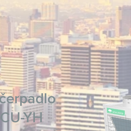
čerpadlo
MCU-YH