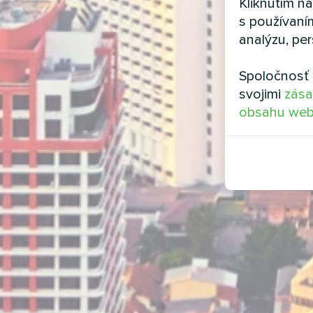
Kliknutím n
s používaní
analýzu, per
Spoločnosť 
svojimi
zása
obsahu web