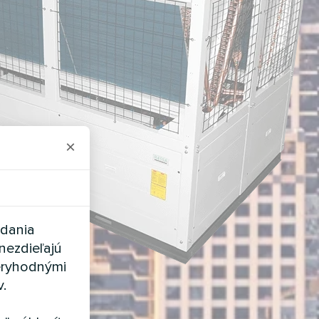
×
adania
nezdieľajú
eryhodnými
v.