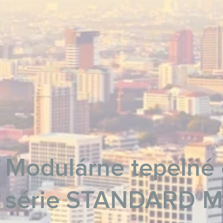
Modulárne tepelné 
série STANDARD 