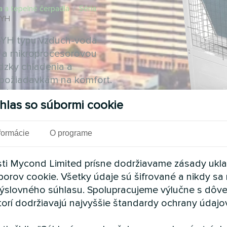
a a tepelné čerpadlá
/
Séria
-YH
-YH typu vzduch-voda
 a mikroprocesorovou
ádzky chladenia a
 požiadavkám na komfort.
ých čerpadiel a získať
hlas so súbormi cookie
formácie
O programe
ti Mycond Limited prísne dodržiavame zásady ukl
borov cookie. Všetky údaje sú šifrované a nikdy sa 
ýslovného súhlasu. Spolupracujeme výlučne s dôv
torí dodržiavajú najvyššie štandardy ochrany údajo