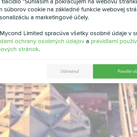
a tlačidlo "Súhlasím a pokračujem na webovú stránku
m súborov cookie na základné funkcie webovej strá
sonalizáciu a marketingové účely.
Mycond Limited spracúva všetky osobné údaje v s
dami ochrany osobných údajov
a
pravidlami použí
ových stránok
.
Odmietnuť
Povoľte vš