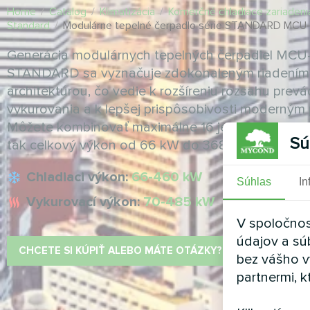
Home
/
Catalog
/
Klimatizácia
/
Komerčné chladiace zariadeni
Standard
/
Modulárne tepelné čerpadlo série STANDARD MCU
Generácia modulárnych tepelných čerpadiel MCU
STANDARD sa vyznačuje zdokonaleným riadením
architektúrou, čo vedie k rozšíreniu rozsahu prev
vykurovania a k lepšej prispôsobivosti moderným
Môžete kombinovať maximálne 16 jednotiek tepeln
Sú
tak celkový výkon od 66 kW do 3680 kW
Chladiaci výkon:
66-460 kW
Súhlas
In
Vykurovací výkon:
70-485 kW
V spoločnos
údajov a sú
CHCETE SI KÚPIŤ ALEBO MÁTE OTÁZKY?
bez vášho v
partnermi, k