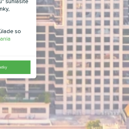
" súhlasíte
nky,
úlade so
vania
etky