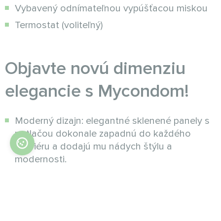
Vybavený odnímateľnou vypúšťacou miskou
Termostat (voliteľný)
Objavte novú dimenziu
elegancie s Mycondom!
Moderný dizajn: elegantné sklenené panely s
potlačou dokonale zapadnú do každého
interiéru a dodajú mu nádych štýlu a
modernosti.
Na paneli si môžete vybrať vlastný obrázok
alebo dizajn, ktorý prispôsobíme vášmu
interiéru