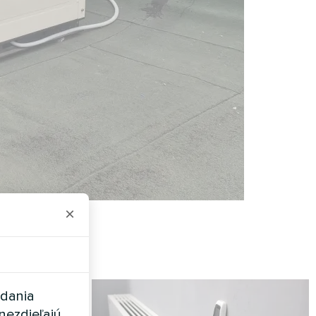
×
adania
nezdieľajú