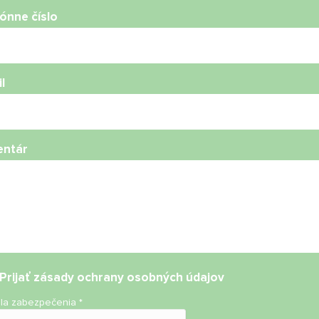
ónne číslo
l
ntár
Prijať
zásady ochrany osobných údajov
ola zabezpečenia
*