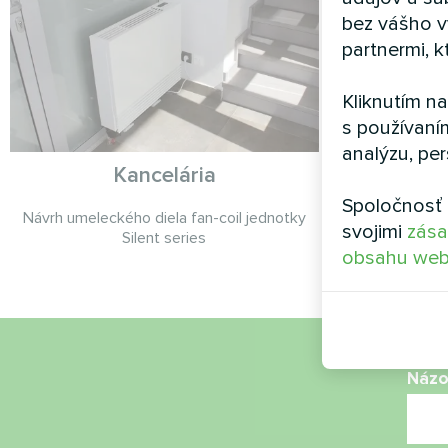
bez vášho v
partnermi, k
Kliknutím n
s používaní
analýzu, per
Kancelária
S
Spoločnosť 
Návrh umeleckého diela fan-coil jednotky
Split tepel
svojimi
zása
Silent series
obsahu web
Náz