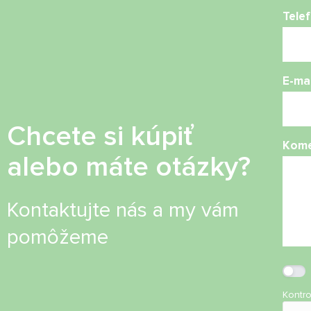
Telef
E-mai
Chcete si kúpiť
Kome
alebo máte otázky?
Kontaktujte nás a my vám
pomôžeme
Kontr