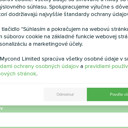
ýslovného súhlasu. Spolupracujeme výlučne s dôv
torí dodržiavajú najvyššie štandardy ochrany údajo
a tlačidlo "Súhlasím a pokračujem na webovú stránku
m súborov cookie na základné funkcie webovej strá
sonalizáciu a marketingové účely.
úkromný dom
Apartmán
Mycond Limited spracúva všetky osobné údaje v s
né čerpadlo Artic Home Smart
Podlahové vykurovanie s 
dami ochrany osobných údajov
a
pravidlami použí
series
Mycond ORB Hea
ových stránok
.
Odmietnuť
Povoľte vš
ov