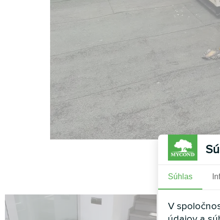
Sú
Súhlas
In
V spoločnos
údajov a sú