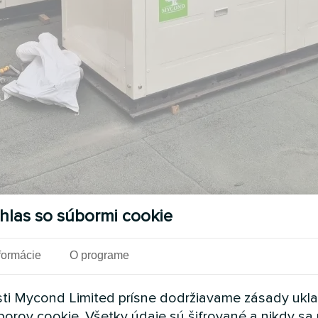
hlas so súbormi cookie
Pozri tiež
formácie
O programe
ti Mycond Limited prísne dodržiavame zásady ukl
borov cookie. Všetky údaje sú šifrované a nikdy sa 