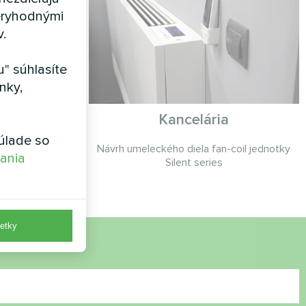
eryhodnými
v.
" súhlasíte
nky,
Kancelária
úlade so
termostatom
Návrh umeleckého diela fan-coil jednotky
vania
t
Silent series
etky