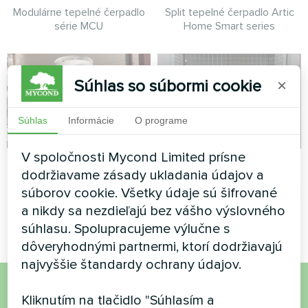
Modulárne tepelné čerpadlo
Split tepelné čerpadlo Artic
série MCU
Home Smart series
Súhlas so súbormi cookie
×
Súhlas
Informácie
O programe
V spoločnosti Mycond Limited prísne
Detské centrum
Umývanie áut
dodržiavame zásady ukladania údajov a
súborov cookie. Všetky údaje sú šifrované
Modulárne tepelné čerpadlo
Split tepelné čerpadlo Mycond
série MCU
série Hevi
a nikdy sa nezdieľajú bez vášho výslovného
súhlasu. Spolupracujeme výlučne s
dôveryhodnými partnermi, ktorí dodržiavajú
najvyššie štandardy ochrany údajov.
Kliknutím na tlačidlo "Súhlasím a