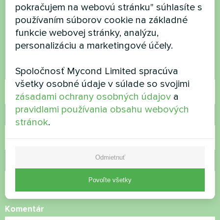
Chcete si kúpiť alebo máte
pokračujem na webovú stránku" súhlasíte s
otázky?
používaním súborov cookie na základné
funkcie webovej stránky, analýzu,
Kontaktujte nás a my vám pomôžeme
personalizáciu a marketingové účely.
Spoločnosť Mycond Limited spracúva
Názov
všetky osobné údaje v súlade so svojimi
zásadami ochrany osobných údajov
a
pravidlami používania obsahu webových
Telefónne číslo
stránok
.
Odmietnuť
E-mail
Povoľte všetky
Komentár