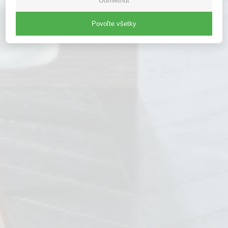
Odmietnuť
Povoľte všetky